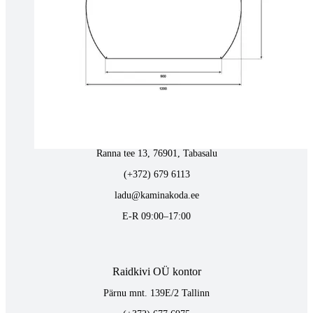
Tähe 127E, Tartu
(+372) 747 7107
vaino@raidkivi.ee
E-R 09:00–17:00
Tabasalus kamina ladu
Ranna tee 13, 76901, Tabasalu
(+372) 679 6113
ladu@kaminakoda.ee
E-R 09:00–17:00
Raidkivi OÜ kontor
Pärnu mnt. 139E/2 Tallinn