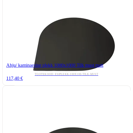
Ahju/ kaminaesine plekk 1000x1000 Tilk must matt
TOOTEKOOD: ESIPLEKK-100X100-TILK-MUST
117,40 €