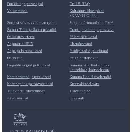
Puuküttega pitsaahjud
Grill & BBQ
Välikaminad
Kaltsiumsilikaatplaat
SKAMOTEC 225
Soojust salvestavad materjalid
Soojamüürimoodulid CMA
Šamott-Tellis ja Šamottplaadid
Graniit, marmor ja presskivi
Õhkküttesüsteem
Põlemisõhukanal
Ahjupotid HEIN
Ühendustorud
Ahju- ja kaminauksed
Pliidiplaadid, pliidiraud
Õhurestid
Paigaldustarvikud
Paigaldussegud ja Krohvid
Kaminaesine kaitseplekk,
kaitseklaas, kaitseekraan
Kaminariistad ja puukorvid
Kamina Hooldusvahendid
Korstnapühkija töövahendid
Kuumakindel värv
Tulekindel tihendinöör
Tulesüütajad
Aksessuaarid
Leiunurk
©
2026 RAIDKIVI OÜ