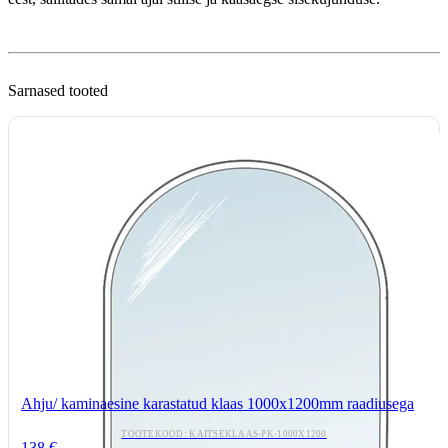
Sarnased tooted
Ahju/ kaminaesine karastatud klaas 1000x1200mm raadiusega
TOOTEKOOD: KAITSEKLAAS-PK-1000X1200
138 €