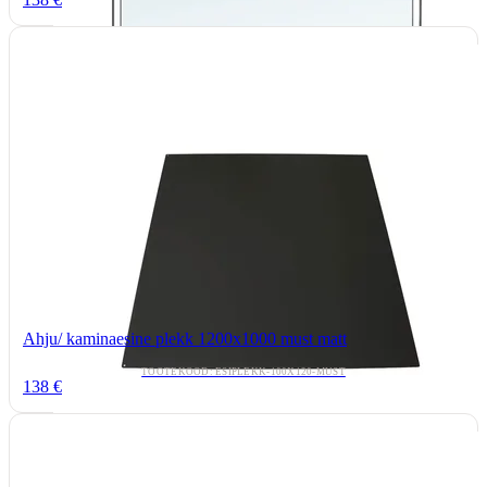
Ahju/ kaminaesine plekk 1200x1000 must matt
TOOTEKOOD: ESIPLEKK-100X120-MUST
138 €