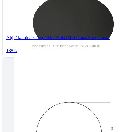
Ahju/ kaminaesine plekk 1200x1000 Ümar S must matt
TOOTEKOOD: ESIPLEKK-100X120-UMAR-S-MUST
138 €
Tallinnas kaminasalong
Pärnu mnt. 139E/2, 11317, Tallinn
(+372) 677 6977
kaminakoda@kaminakoda.ee
E-R 10:00-18:30
Tartus kivi töötlemine