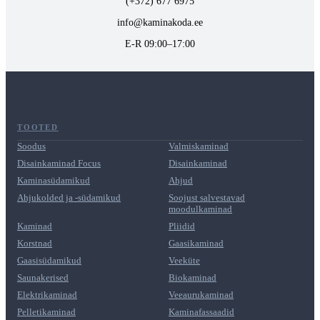
(+372) 677 6975
info@kaminakoda.ee
E-R 09:00–17:00
TOOTED
Soodus
Valmiskaminad
Disainkaminad Focus
Disainkaminad
Kaminasüdamikud
Ahjud
Ahjukolded ja -südamikud
Soojust salvestavad
moodulkaminad
Kaminad
Pliidid
Korstnad
Gaasikaminad
Gaasisüdamikud
Veeküte
Saunakerised
Biokaminad
Elektrikaminad
Veeaurukaminad
Pelletikaminad
Kaminafassaadid