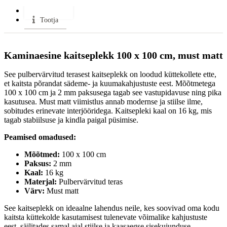
Lisainfo
Tootja
Kaminaesine kaitseplekk 100 x 100 cm, must matt
See pulbervärvitud terasest kaitseplekk on loodud küttekollete ette,
et kaitsta põrandat sädeme- ja kuumakahjustuste eest. Mõõtmetega
100 x 100 cm ja 2 mm paksusega tagab see vastupidavuse ning pika
kasutusea. Must matt viimistlus annab modernse ja stiilse ilme,
sobitudes erinevate interjööridega. Kaitsepleki kaal on 16 kg, mis
tagab stabiilsuse ja kindla paigal püsimise.​
Peamised omadused:
Mõõtmed:
100 x 100 cm​
Paksus:
2 mm​
Kaal:
16 kg​
Materjal:
Pulbervärvitud teras​
Värv:
Must matt​
See kaitseplekk on ideaalne lahendus neile, kes soovivad oma kodu
kaitsta küttekolde kasutamisest tulenevate võimalike kahjustuste
eest, säilitades samal ajal stiilse ja kaasaegse sisekujunduse.