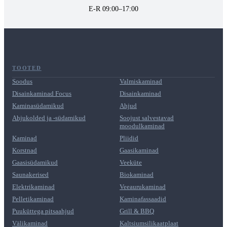
E-R 09:00–17:00
TOOTED
Soodus
Valmiskaminad
Disainkaminad Focus
Disainkaminad
Kaminasüdamikud
Ahjud
Ahjukolded ja -südamikud
Soojust salvestavad
moodulkaminad
Kaminad
Pliidid
Korstnad
Gaasikaminad
Gaasisüdamikud
Veeküte
Saunakerised
Biokaminad
Elektrikaminad
Veeaurukaminad
Pelletikaminad
Kaminafassaadid
Puuküttega pitsaahjud
Grill & BBQ
Välikaminad
Kaltsiumsilikaatplaat