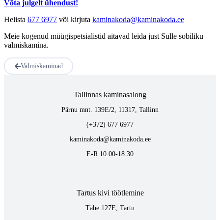
Võta julgelt ühendust!
Helista
677 6977
või kirjuta
kaminakoda@kaminakoda.ee
Meie kogenud müügispetsialistid aitavad leida just Sulle sobiliku
valmiskamina.
Valmiskaminad
Tallinnas kaminasalong
Pärnu mnt. 139E/2, 11317, Tallinn
(+372) 677 6977
kaminakoda@kaminakoda.ee
E-R 10:00-18:30
Tartus kivi töötlemine
Tähe 127E, Tartu