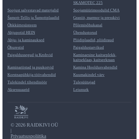
SKAMOTEC 225
Soojust salvestavad materjalid
Soojamüürimoodulid CMA
Šamott-Tellis ja Šamottplaadid
Graniit, marmor ja presskivi
Õhkküttesüsteem
Põlemisõhukanal
Ahjupotid HEIN
Ühendustorud
Ahju- ja kaminauksed
Pliidiplaadid, pliidiraud
Õhurestid
Paigaldustarvikud
Paigaldussegud ja Krohvid
Kaminaesine kaitseplekk,
kaitseklaas, kaitseekraan
Kaminariistad ja puukorvid
Kamina Hooldusvahendid
Korstnapühkija töövahendid
Kuumakindel värv
Tulekindel tihendinöör
Tulesüütajad
Aksessuaarid
Leiunurk
©
2026 RAIDKIVI OÜ
|
Privaatsuspoliitika