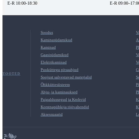
E-R 10:00-18:30
E-R 09:00–17:0
Soodus
V
Kaminasüdamikud
A
Kaminad
P
Gaasisüdamikud
V
Elektrikaminad
V
Puuküttega pitsaahjud
G
TOOTED
Soojust salvestavad materjalid
S
Õhkküttesüsteem
P
Ahju- ja kaminauksed
P
Paigaldussegud ja Krohvid
K
Korstnapühkija töövahendid
K
Aksessuaarid
L