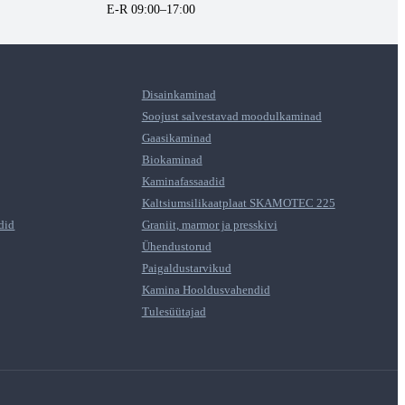
E-R 09:00–17:00
Disainkaminad
Soojust salvestavad moodulkaminad
Gaasikaminad
Biokaminad
Kaminafassaadid
Kaltsiumsilikaatplaat SKAMOTEC 225
did
Graniit, marmor ja presskivi
Ühendustorud
Paigaldustarvikud
Kamina Hooldusvahendid
Tulesüütajad