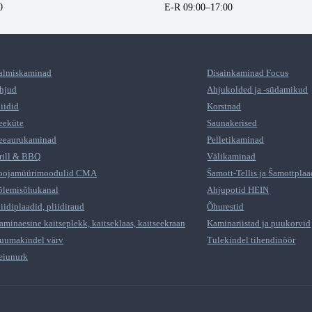
0
E-R 09:00–17:00
almiskaminad
Disainkaminad Focus
hjud
Ahjukolded ja -südamikud
liidid
Korstnad
eeküte
Saunakerised
eeaurukaminad
Pelletikaminad
rill & BBQ
Välikaminad
oojamüürimoodulid CMA
Šamott-Tellis ja Šamottplaa
õlemisõhukanal
Ahjupotid HEIN
liidiplaadid, pliidiraud
Õhurestid
aminaesine kaitseplekk, kaitseklaas, kaitseekraan
Kaminariistad ja puukorvid
uumakindel värv
Tulekindel tihendinöör
eiunurk