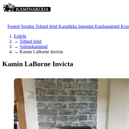
Tooted
Soodus
Tehtud tööd
Kasulikku lugemist
Kaubamärgid
Kon
Esileht
→
Tehtud tööd
→
Valmiskaminad
→
Kamin LaBorne Invicta
Kamin LaBorne Invicta