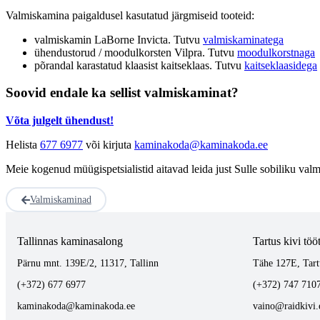
Valmiskamina paigaldusel kasutatud järgmiseid tooteid:
valmiskamin LaBorne Invicta. Tutvu
valmiskaminatega
ühendustorud / moodulkorsten Vilpra. Tutvu
moodulkorstnaga
põrandal karastatud klaasist kaitseklaas. Tutvu
kaitseklaasidega
Soovid endale ka sellist valmiskaminat?
Võta julgelt ühendust!
Helista
677 6977
või kirjuta
kaminakoda@kaminakoda.ee
Meie kogenud müügispetsialistid aitavad leida just Sulle sobiliku val
Valmiskaminad
Tallinnas kaminasalong
Tartus kivi töö
Pärnu mnt. 139E/2, 11317, Tallinn
Tähe 127E, Tart
(+372) 677 6977
(+372) 747 710
kaminakoda@kaminakoda.ee
vaino@raidkivi.