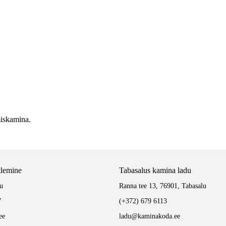
miskamina.
tlemine
Tabasalus kamina ladu
u
Ranna tee 13, 76901, Tabasalu
7
(+372) 679 6113
ee
ladu@kaminakoda.ee