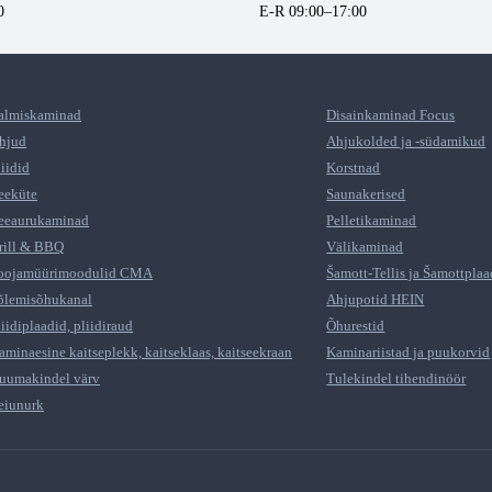
0
E-R 09:00–17:00
almiskaminad
Disainkaminad Focus
hjud
Ahjukolded ja -südamikud
liidid
Korstnad
eeküte
Saunakerised
eeaurukaminad
Pelletikaminad
rill & BBQ
Välikaminad
oojamüürimoodulid CMA
Šamott-Tellis ja Šamottplaa
õlemisõhukanal
Ahjupotid HEIN
liidiplaadid, pliidiraud
Õhurestid
aminaesine kaitseplekk, kaitseklaas, kaitseekraan
Kaminariistad ja puukorvid
uumakindel värv
Tulekindel tihendinöör
eiunurk