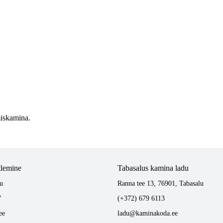
miskamina.
tlemine
Tabasalus kamina ladu
u
Ranna tee 13, 76901, Tabasalu
7
(+372) 679 6113
ee
ladu@kaminakoda.ee