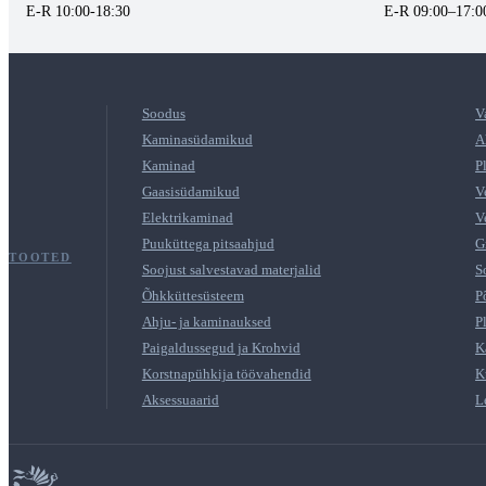
E-R 10:00-18:30
E-R 09:00–17:0
Soodus
V
Kaminasüdamikud
A
Kaminad
P
Gaasisüdamikud
V
Elektrikaminad
V
Puuküttega pitsaahjud
G
TOOTED
Soojust salvestavad materjalid
S
Õhkküttesüsteem
P
Ahju- ja kaminauksed
P
Paigaldussegud ja Krohvid
K
Korstnapühkija töövahendid
K
Aksessuaarid
L