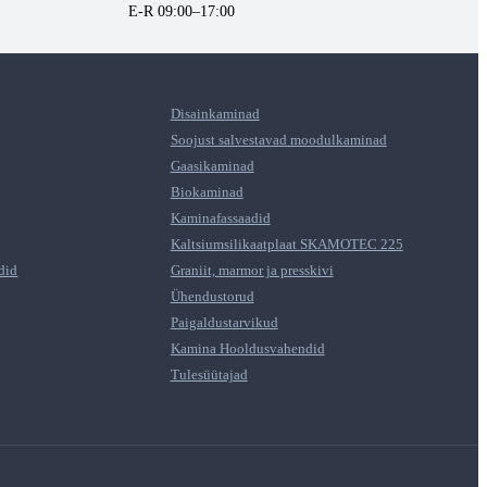
E-R 09:00–17:00
Disainkaminad
Soojust salvestavad moodulkaminad
Gaasikaminad
Biokaminad
Kaminafassaadid
Kaltsiumsilikaatplaat SKAMOTEC 225
did
Graniit, marmor ja presskivi
Ühendustorud
Paigaldustarvikud
Kamina Hooldusvahendid
Tulesüütajad