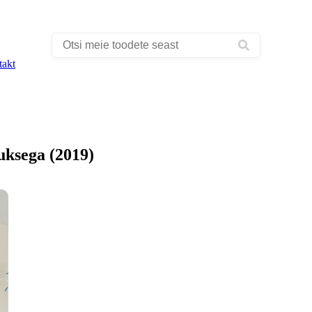
takt
ksega (2019)