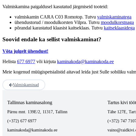
Valmiskamina paigaldusel kasutatud järgmiseid tooteid:
valmiskamin CARA C03 Romotop. Tutvu
valmiskaminatega
ühendustorud / moodulkorsten Vilpra. Tutvu
moodulkorstnaga
põrandal karastatud klaasist kaitseklaas. Tutvu
kaitseklaasidega
Soovid endale ka sellist valmiskaminat?
Võta julgelt ühendust!
Helista
677 6977
või kirjuta
kaminakoda@kaminakoda.ee
Meie kogenud müügispetsialistid aitavad leida just Sulle sobiliku val
Valmiskaminad
Tallinnas kaminasalong
Tartus kivi töö
Pärnu mnt. 139E/2, 11317, Tallinn
Tähe 127E, Tart
(+372) 677 6977
(+372) 747 710
kaminakoda@kaminakoda.ee
vaino@raidkivi.