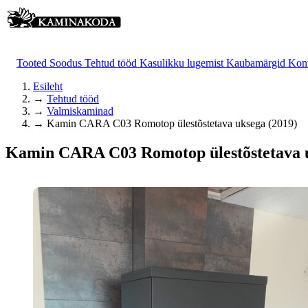
Tooted
Soodus
Tehtud tööd
Kasulikku lugemist
Kaubamärgid
Kon
Esileht
→
Tehtud tööd
→
Valmiskaminad
→
Kamin CARA C03 Romotop ülestõstetava uksega (2019)
Kamin CARA C03 Romotop ülestõstetava u