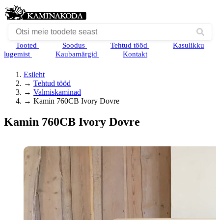
Tooted
Soodus
Tehtud tööd
Kasulikku
lugemist
Kaubamärgid
Kontakt
Esileht
→
Tehtud tööd
→
Valmiskaminad
→
Kamin 760CB Ivory Dovre
Kamin 760CB Ivory Dovre