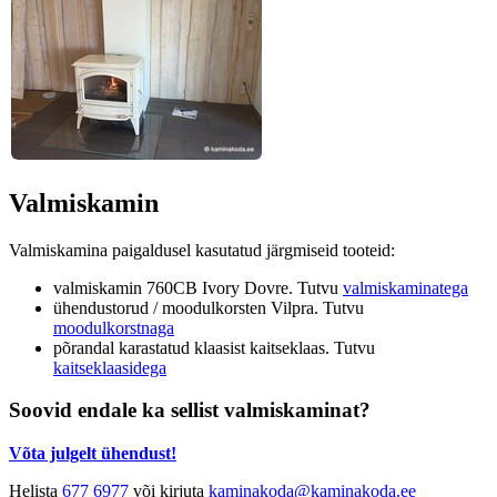
Valmiskamin
Valmiskamina paigaldusel kasutatud järgmiseid tooteid:
valmiskamin 760CB Ivory Dovre. Tutvu
valmiskaminatega
ühendustorud / moodulkorsten Vilpra. Tutvu
moodulkorstnaga
põrandal karastatud klaasist kaitseklaas. Tutvu
kaitseklaasidega
Soovid endale ka sellist valmiskaminat?
Võta julgelt ühendust!
Helista
677 6977
või kirjuta
kaminakoda@kaminakoda.ee