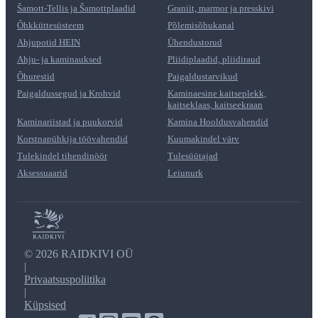
Šamott-Tellis ja Šamottplaadid
Graniit, marmor ja presskivi
Õhkküttesüsteem
Põlemisõhukanal
Ahjupotid HEIN
Ühendustorud
Ahju- ja kaminauksed
Pliidiplaadid, pliidiraud
Õhurestid
Paigaldustarvikud
Paigaldussegud ja Krohvid
Kaminaesine kaitseplekk,
kaitseklaas, kaitseekraan
Kaminariistad ja puukorvid
Kamina Hooldusvahendid
Korstnapühkija töövahendid
Kuumakindel värv
Tulekindel tihendinöör
Tulesüütajad
Aksessuaarid
Leiunurk
©
2026 RAIDKIVI OÜ
|
Privaatsuspoliitika
|
Küpsised