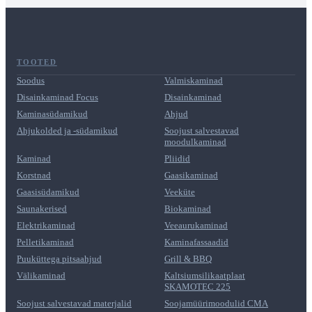
TOOTED
Soodus
Valmiskaminad
Disainkaminad Focus
Disainkaminad
Kaminasüdamikud
Ahjud
Ahjukolded ja -südamikud
Soojust salvestavad
moodulkaminad
Kaminad
Pliidid
Korstnad
Gaasikaminad
Gaasisüdamikud
Veeküte
Saunakerised
Biokaminad
Elektrikaminad
Veeaurukaminad
Pelletikaminad
Kaminafassaadid
Puuküttega pitsaahjud
Grill & BBQ
Välikaminad
Kaltsiumsilikaatplaat
SKAMOTEC 225
Soojust salvestavad materjalid
Soojamüürimoodulid CMA