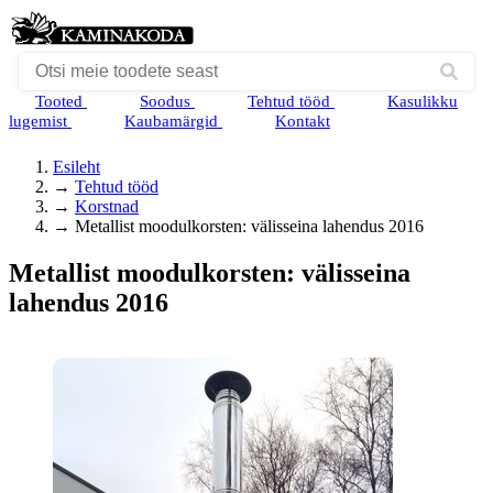
Tooted
Soodus
Tehtud tööd
Kasulikku
lugemist
Kaubamärgid
Kontakt
Esileht
→
Tehtud tööd
→
Korstnad
→
Metallist moodulkorsten: välisseina lahendus 2016
Metallist moodulkorsten: välisseina
lahendus 2016