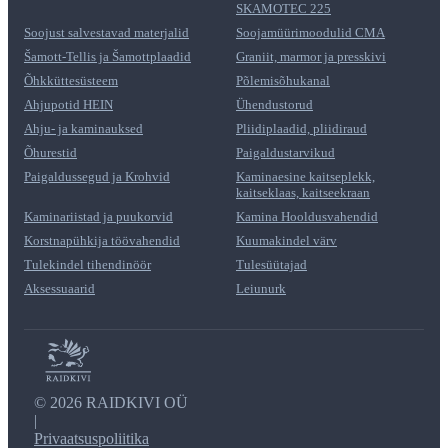
SKAMOTEC 225
Soojust salvestavad materjalid
Soojamüürimoodulid CMA
Šamott-Tellis ja Šamottplaadid
Graniit, marmor ja presskivi
Õhkküttesüsteem
Põlemisõhukanal
Ahjupotid HEIN
Ühendustorud
Ahju- ja kaminauksed
Pliidiplaadid, pliidiraud
Õhurestid
Paigaldustarvikud
Paigaldussegud ja Krohvid
Kaminaesine kaitseplekk,
kaitseklaas, kaitseekraan
Kaminariistad ja puukorvid
Kamina Hooldusvahendid
Korstnapühkija töövahendid
Kuumakindel värv
Tulekindel tihendinöör
Tulesüütajad
Aksessuaarid
Leiunurk
©
2026 RAIDKIVI OÜ
|
Privaatsuspoliitika