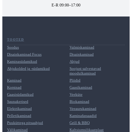
E-R 09:00–17:00
TOOTED
Soodus
Valmiskaminad
Disainkaminad Focus
Disainkaminad
Kaminasüdamikud
Ahjud
Ahjukolded ja -südamikud
Soojust salvestavad
moodulkaminad
Kaminad
Pliidid
Korstnad
Gaasikaminad
Gaasisüdamikud
Veeküte
Saunakerised
Biokaminad
Elektrikaminad
Veeaurukaminad
Pelletikaminad
Kaminafassaadid
Puuküttega pitsaahjud
Grill & BBQ
Välikaminad
Kaltsiumsilikaatplaat