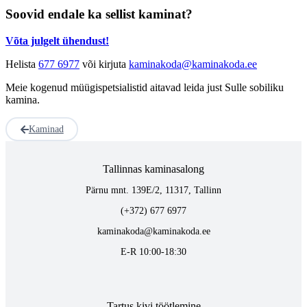
Soovid endale ka sellist kaminat?
Võta julgelt ühendust!
Helista
677 6977
või kirjuta
kaminakoda@kaminakoda.ee
Meie kogenud müügispetsialistid aitavad leida just Sulle sobiliku
kamina.
Kaminad
Tallinnas kaminasalong
Pärnu mnt. 139E/2, 11317, Tallinn
(+372) 677 6977
kaminakoda@kaminakoda.ee
E-R 10:00-18:30
Tartus kivi töötlemine