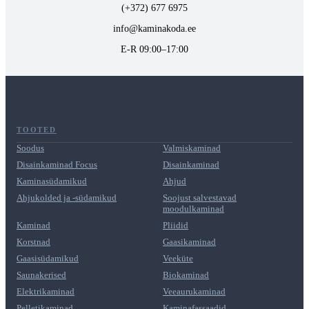
(+372) 677 6975
info@kaminakoda.ee
E-R 09:00–17:00
TOOTED
Soodus
Valmiskaminad
Disainkaminad Focus
Disainkaminad
Kaminasüdamikud
Ahjud
Ahjukolded ja -südamikud
Soojust salvestavad
moodulkaminad
Kaminad
Pliidid
Korstnad
Gaasikaminad
Gaasisüdamikud
Veeküte
Saunakerised
Biokaminad
Elektrikaminad
Veeaurukaminad
Pelletikaminad
Kaminafassaadid