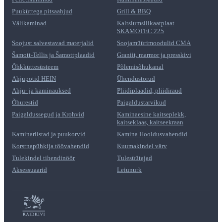
Puuküttega pitsaahjud
Grill & BBQ
Välikaminad
Kaltsiumsilikaatplaat
SKAMOTEC 225
Soojust salvestavad materjalid
Soojamüürimoodulid CMA
Šamott-Tellis ja Šamottplaadid
Graniit, marmor ja presskivi
Õhkküttesüsteem
Põlemisõhukanal
Ahjupotid HEIN
Ühendustorud
Ahju- ja kaminauksed
Pliidiplaadid, pliidiraud
Õhurestid
Paigaldustarvikud
Paigaldussegud ja Krohvid
Kaminaesine kaitseplekk,
kaitseklaas, kaitseekraan
Kaminariistad ja puukorvid
Kamina Hooldusvahendid
Korstnapühkija töövahendid
Kuumakindel värv
Tulekindel tihendinöör
Tulesüütajad
Aksessuaarid
Leiunurk