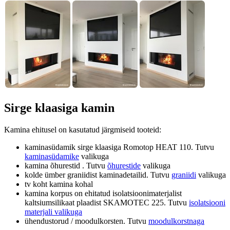
Sirge klaasiga kamin
Kamina ehitusel on kasutatud järgmiseid tooteid:
kaminasüdamik sirge klaasiga Romotop HEAT 110. Tutvu
kaminasüdamike
valikuga
kamina õhurestid . Tutvu
õhurestide
valikuga
kolde ümber graniidist kaminadetailid. Tutvu
graniidi
valikuga
tv koht kamina kohal
kamina korpus on ehitatud isolatsioonimaterjalist
kaltsiumsilikaat plaadist SKAMOTEC 225. Tutvu
isolatsiooni
materjali valikuga
ühendustorud / moodulkorsten. Tutvu
moodulkorstnaga