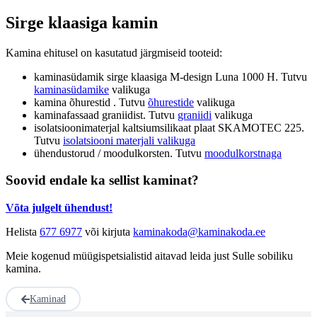
Sirge klaasiga kamin
Kamina ehitusel on kasutatud järgmiseid tooteid:
kaminasüdamik sirge klaasiga M-design Luna 1000 H. Tutvu
kaminasüdamike
valikuga
kamina õhurestid . Tutvu
õhurestide
valikuga
kaminafassaad graniidist. Tutvu
graniidi
valikuga
isolatsioonimaterjal kaltsiumsilikaat plaat SKAMOTEC 225.
Tutvu
isolatsiooni materjali valikuga
ühendustorud / moodulkorsten. Tutvu
moodulkorstnaga
Soovid endale ka sellist kaminat?
Võta julgelt ühendust!
Helista
677 6977
või kirjuta
kaminakoda@kaminakoda.ee
Meie kogenud müügispetsialistid aitavad leida just Sulle sobiliku
kamina.
Kaminad