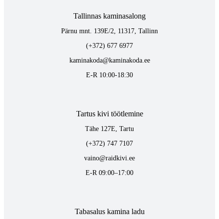
Tallinnas kaminasalong
Pärnu mnt. 139E/2, 11317, Tallinn
(+372) 677 6977
kaminakoda@kaminakoda.ee
E-R 10:00-18:30
Tartus kivi töötlemine
Tähe 127E, Tartu
(+372) 747 7107
vaino@raidkivi.ee
E-R 09:00–17:00
Tabasalus kamina ladu