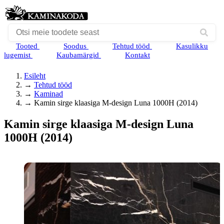
Tooted
Soodus
Tehtud tööd
Kasulikku
lugemist
Kaubamärgid
Kontakt
Esileht
→
Tehtud tööd
→
Kaminad
→
Kamin sirge klaasiga M-design Luna 1000H (2014)
Kamin sirge klaasiga M-design Luna
1000H (2014)