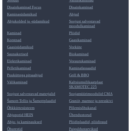
Soodus
Valmiskaminad
Disainkaminad Focus
Disainkaminad
Kaminasüdamikud
Ahjud
Ahjukolded ja -südamikud
Soojust salvestavad
moodulkaminad
Kaminad
Pliidid
Korstnad
Gaasikaminad
Gaasisüdamikud
Veeküte
Saunakerised
Biokaminad
Elektrikaminad
Veeaurukaminad
Pelletikaminad
Kaminafassaadid
Puuküttega pitsaahjud
Grill & BBQ
Välikaminad
Kaltsiumsilikaatplaat
SKAMOTEC 225
Soojust salvestavad materjalid
Soojamüürimoodulid CMA
Šamott-Tellis ja Šamottplaadid
Graniit, marmor ja presskivi
Õhkküttesüsteem
Põlemisõhukanal
Ahjupotid HEIN
Ühendustorud
Ahju- ja kaminauksed
Pliidiplaadid, pliidiraud
Õhurestid
Paigaldustarvikud