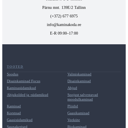
Pärnu mnt. 139E/2 Tallinn
(+372) 677 6975
info@kaminakoda.ee
E-R 09:00–17:00
TOOTED
Soodus
Valmiskaminad
Disainkaminad Focus
Disainkaminad
Kaminasüdamikud
Ahjud
Ahjukolded ja -südamikud
Soojust salvestavad
moodulkaminad
Kaminad
Pliidid
Korstnad
Gaasikaminad
Gaasisüdamikud
Veeküte
Saunakerised
Biokaminad