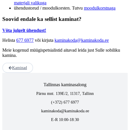
materjali valikuga
ühendustorud / moodulkorsten. Tutvu
moodulkorstnaga
Soovid endale ka sellist kaminat?
Võta julgelt ühendust!
Helista
677 6977
või kirjuta
kaminakoda@kaminakoda.ee
Meie kogenud müügispetsialistid aitavad leida just Sulle sobiliku
kamina.
Kaminad
Tallinnas kaminasalong
Pärnu mnt. 139E/2, 11317, Tallinn
(+372) 677 6977
kaminakoda@kaminakoda.ee
E-R 10:00-18:30