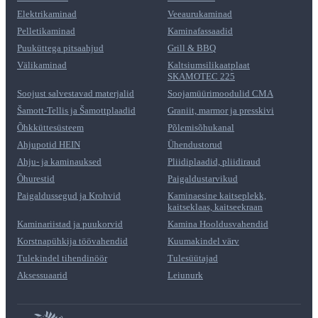
Elektrikaminad
Veeaurukaminad
Pelletikaminad
Kaminafassaadid
Puuküttega pitsaahjud
Grill & BBQ
Välikaminad
Kaltsiumsilikaatplaat
SKAMOTEC 225
Soojust salvestavad materjalid
Soojamüürimoodulid CMA
Šamott-Tellis ja Šamottplaadid
Graniit, marmor ja presskivi
Õhkküttesüsteem
Põlemisõhukanal
Ahjupotid HEIN
Ühendustorud
Ahju- ja kaminauksed
Pliidiplaadid, pliidiraud
Õhurestid
Paigaldustarvikud
Paigaldussegud ja Krohvid
Kaminaesine kaitseplekk,
kaitseklaas, kaitseekraan
Kaminariistad ja puukorvid
Kamina Hooldusvahendid
Korstnapühkija töövahendid
Kuumakindel värv
Tulekindel tihendinöör
Tulesüütajad
Aksessuaarid
Leiunurk