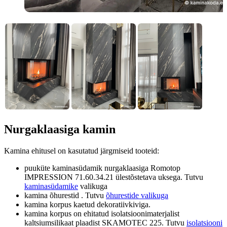
Nurgaklaasiga kamin
Kamina ehitusel on kasutatud järgmiseid tooteid:
puuküte kaminasüdamik nurgaklaasiga Romotop
IMPRESSION 71.60.34.21 ülestõstetava uksega. Tutvu
kaminasüdamike
valikuga
kamina õhurestid . Tutvu
õhurestide valikuga
kamina korpus kaetud dekoratiivkiviga.
kamina korpus on ehitatud isolatsioonimaterjalist
kaltsiumsilikaat plaadist SKAMOTEC 225. Tutvu
isolatsiooni