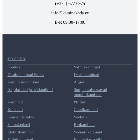
(+372) 677 6975
info@kaminakoda.ee
E-R 09:00–17:00
TOOTED
Soodus
Valmiskaminad
Disainkaminad Focus
Disainkaminad
Kaminasüdamikud
Ahjud
Ahjukolded ja -südamikud
Soojust salvestavad
moodulkaminad
Kaminad
Pliidid
Korstnad
Gaasikaminad
Gaasisüdamikud
Veeküte
Saunakerised
Biokaminad
Elektrikaminad
Veeaurukaminad
Pelletikaminad
Kaminafassaadid