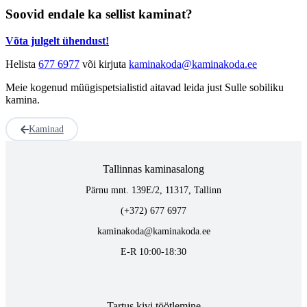
Soovid endale ka sellist kaminat?
Võta julgelt ühendust!
Helista
677 6977
või kirjuta
kaminakoda@kaminakoda.ee
Meie kogenud müügispetsialistid aitavad leida just Sulle sobiliku
kamina.
Kaminad
Tallinnas kaminasalong
Pärnu mnt. 139E/2, 11317, Tallinn
(+372) 677 6977
kaminakoda@kaminakoda.ee
E-R 10:00-18:30
Tartus kivi töötlemine