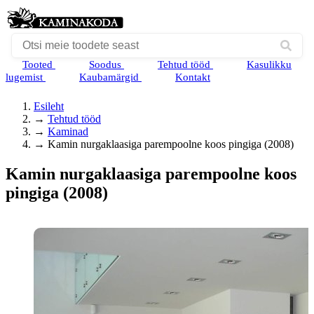
Tooted
Soodus
Tehtud tööd
Kasulikku
lugemist
Kaubamärgid
Kontakt
Esileht
→
Tehtud tööd
→
Kaminad
→
Kamin nurgaklaasiga parempoolne koos pingiga (2008)
Kamin nurgaklaasiga parempoolne koos
pingiga (2008)