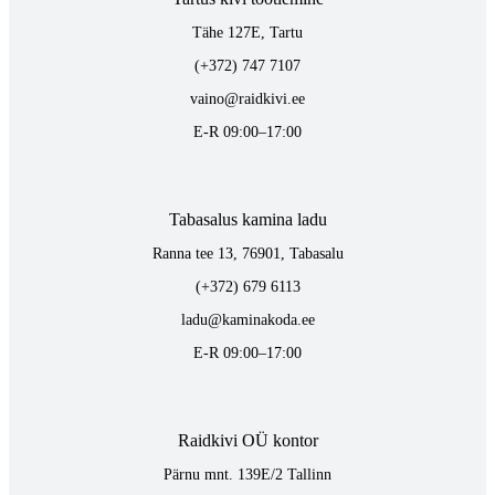
Tähe 127E, Tartu
(+372) 747 7107
vaino@raidkivi.ee
E-R 09:00–17:00
Tabasalus kamina ladu
Ranna tee 13, 76901, Tabasalu
(+372) 679 6113
ladu@kaminakoda.ee
E-R 09:00–17:00
Raidkivi OÜ kontor
Pärnu mnt. 139E/2 Tallinn