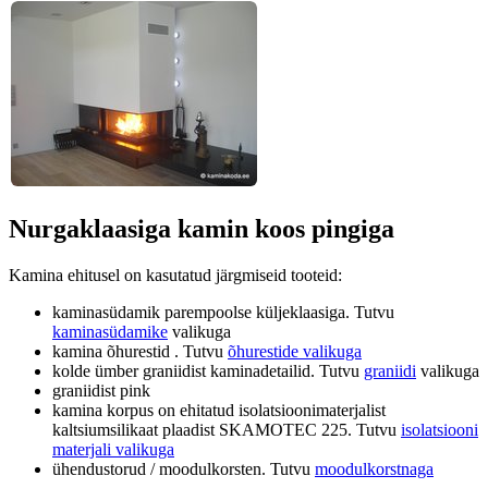
Nurgaklaasiga kamin koos pingiga
Kamina ehitusel on kasutatud järgmiseid tooteid:
kaminasüdamik parempoolse küljeklaasiga. Tutvu
kaminasüdamike
valikuga
kamina õhurestid . Tutvu
õhurestide valikuga
kolde ümber graniidist kaminadetailid. Tutvu
graniidi
valikuga
graniidist pink
kamina korpus on ehitatud isolatsioonimaterjalist
kaltsiumsilikaat plaadist SKAMOTEC 225. Tutvu
isolatsiooni
materjali valikuga
ühendustorud / moodulkorsten. Tutvu
moodulkorstnaga