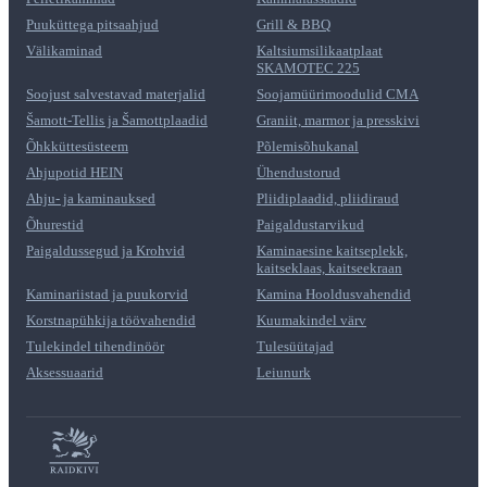
Puuküttega pitsaahjud
Grill & BBQ
Välikaminad
Kaltsiumsilikaatplaat
SKAMOTEC 225
Soojust salvestavad materjalid
Soojamüürimoodulid CMA
Šamott-Tellis ja Šamottplaadid
Graniit, marmor ja presskivi
Õhkküttesüsteem
Põlemisõhukanal
Ahjupotid HEIN
Ühendustorud
Ahju- ja kaminauksed
Pliidiplaadid, pliidiraud
Õhurestid
Paigaldustarvikud
Paigaldussegud ja Krohvid
Kaminaesine kaitseplekk,
kaitseklaas, kaitseekraan
Kaminariistad ja puukorvid
Kamina Hooldusvahendid
Korstnapühkija töövahendid
Kuumakindel värv
Tulekindel tihendinöör
Tulesüütajad
Aksessuaarid
Leiunurk