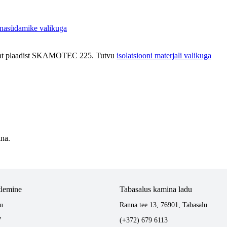
nasüdamike valikuga
likaat plaadist SKAMOTEC 225. Tutvu
isolatsiooni materjali valikuga
ina.
tlemine
Tabasalus kamina ladu
u
Ranna tee 13, 76901, Tabasalu
7
(+372) 679 6113