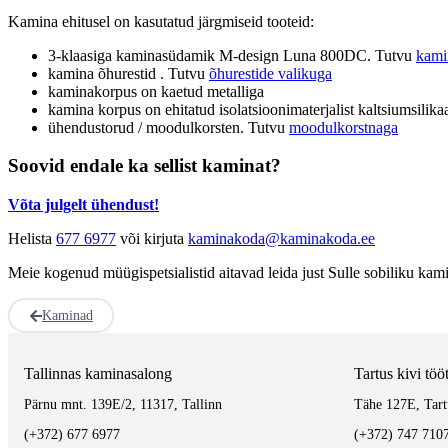
Kamina ehitusel on kasutatud järgmiseid tooteid:
3-klaasiga kaminasüdamik M-design Luna 800DC. Tutvu
kami
kamina õhurestid . Tutvu
õhurestide valikuga
kaminakorpus on kaetud metalliga
kamina korpus on ehitatud isolatsioonimaterjalist kaltsiumsi
ühendustorud / moodulkorsten. Tutvu
moodulkorstnaga
Soovid endale ka sellist kaminat?
Võta julgelt ühendust!
Helista
677 6977
või kirjuta
kaminakoda@kaminakoda.ee
Meie kogenud müügispetsialistid aitavad leida just Sulle sobiliku kam
Kaminad
Tallinnas kaminasalong
Tartus kivi töö
Pärnu mnt. 139E/2, 11317, Tallinn
Tähe 127E, Tart
(+372) 677 6977
(+372) 747 710