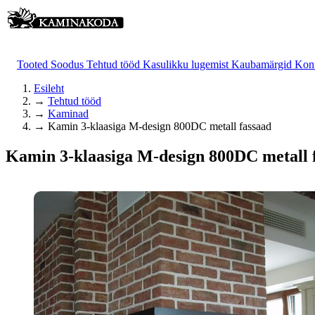
Tooted
Soodus
Tehtud tööd
Kasulikku lugemist
Kaubamärgid
Kon
Esileht
→
Tehtud tööd
→
Kaminad
→
Kamin 3-klaasiga M-design 800DC metall fassaad
Kamin 3-klaasiga M-design 800DC metall 