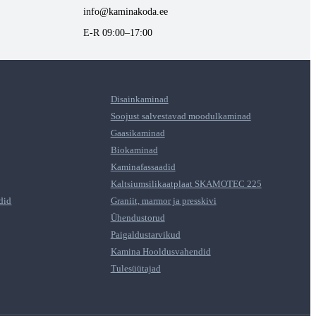
info@kaminakoda.ee
E-R 09:00–17:00
Disainkaminad
Soojust salvestavad moodulkaminad
Gaasikaminad
Biokaminad
Kaminafassaadid
Kaltsiumsilikaatplaat SKAMOTEC 225
did
Graniit, marmor ja presskivi
Ühendustorud
Paigaldustarvikud
Kamina Hooldusvahendid
Tulesüütajad