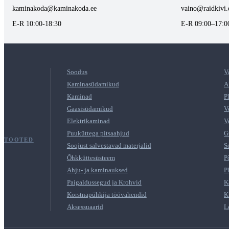
kaminakoda@kaminakoda.ee
vaino@raidkivi.
E-R 10:00-18:30
E-R 09:00–17:0
Soodus
V
Kaminasüdamikud
A
Kaminad
P
Gaasisüdamikud
V
Elektrikaminad
V
Puuküttega pitsaahjud
G
TOOTED
Soojust salvestavad materjalid
S
Õhkküttesüsteem
P
Ahju- ja kaminauksed
P
Paigaldussegud ja Krohvid
K
Korstnapühkija töövahendid
K
Aksessuaarid
L