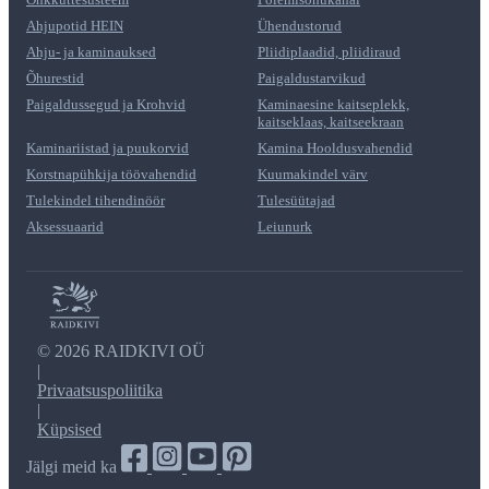
Ahjupotid HEIN
Ühendustorud
Ahju- ja kaminauksed
Pliidiplaadid, pliidiraud
Õhurestid
Paigaldustarvikud
Paigaldussegud ja Krohvid
Kaminaesine kaitseplekk,
kaitseklaas, kaitseekraan
Kaminariistad ja puukorvid
Kamina Hooldusvahendid
Korstnapühkija töövahendid
Kuumakindel värv
Tulekindel tihendinöör
Tulesüütajad
Aksessuaarid
Leiunurk
©
2026 RAIDKIVI OÜ
|
Privaatsuspoliitika
|
Küpsised
Jälgi meid ka