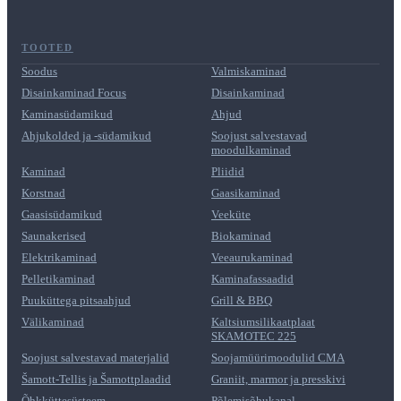
TOOTED
Soodus
Valmiskaminad
Disainkaminad Focus
Disainkaminad
Kaminasüdamikud
Ahjud
Ahjukolded ja -südamikud
Soojust salvestavad
moodulkaminad
Kaminad
Pliidid
Korstnad
Gaasikaminad
Gaasisüdamikud
Veeküte
Saunakerised
Biokaminad
Elektrikaminad
Veeaurukaminad
Pelletikaminad
Kaminafassaadid
Puuküttega pitsaahjud
Grill & BBQ
Välikaminad
Kaltsiumsilikaatplaat
SKAMOTEC 225
Soojust salvestavad materjalid
Soojamüürimoodulid CMA
Šamott-Tellis ja Šamottplaadid
Graniit, marmor ja presskivi
Õhkküttesüsteem
Põlemisõhukanal