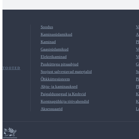
Soodus
V
Kaminasüdamikud
A
Kaminad
P
Gaasisüdamikud
V
Elektrikaminad
V
Puuküttega pitsaahjud
G
TOOTED
Soojust salvestavad materjalid
S
Õhkküttesüsteem
P
Ahju- ja kaminauksed
P
Paigaldussegud ja Krohvid
K
Korstnapühkija töövahendid
K
Aksessuaarid
L