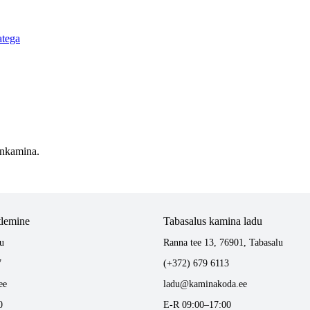
atega
ainkamina.
tlemine
Tabasalus kamina ladu
u
Ranna tee 13, 76901, Tabasalu
7
(+372) 679 6113
ee
ladu@kaminakoda.ee
0
E-R 09:00–17:00