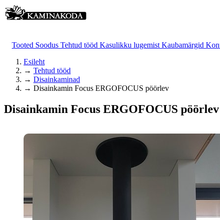
Tooted
Soodus
Tehtud tööd
Kasulikku lugemist
Kaubamärgid
Kon
Esileht
→
Tehtud tööd
→
Disainkaminad
→
Disainkamin Focus ERGOFOCUS pöörlev
Disainkamin Focus ERGOFOCUS pöörlev