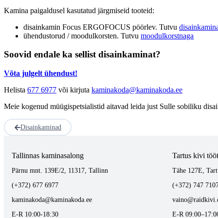
Kamina paigaldusel kasutatud järgmiseid tooteid:
disainkamin Focus ERGOFOCUS pöörlev. Tutvu
disainkamin
ühendustorud / moodulkorsten. Tutvu
moodulkorstnaga
Soovid endale ka sellist disainkaminat?
Võta julgelt ühendust!
Helista
677 6977
või kirjuta
kaminakoda@kaminakoda.ee
Meie kogenud müügispetsialistid aitavad leida just Sulle sobiliku dis
Disainkaminad
Tallinnas kaminasalong
Tartus kivi töö
Pärnu mnt. 139E/2, 11317, Tallinn
Tähe 127E, Tart
(+372) 677 6977
(+372) 747 710
kaminakoda@kaminakoda.ee
vaino@raidkivi.
E-R 10:00-18:30
E-R 09:00–17:0