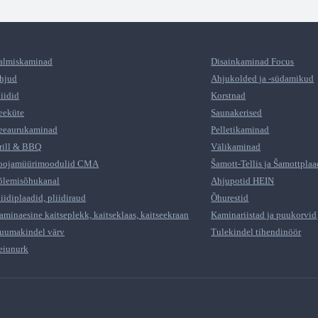
almiskaminad
Disainkaminad Focus
hjud
Ahjukolded ja -südamikud
liidid
Korstnad
eeküte
Saunakerised
eeaurukaminad
Pelletikaminad
rill & BBQ
Välikaminad
oojamüürimoodulid CMA
Šamott-Tellis ja Šamottplaa
õlemisõhukanal
Ahjupotid HEIN
liidiplaadid, pliidiraud
Õhurestid
aminaesine kaitseplekk, kaitseklaas, kaitseekraan
Kaminariistad ja puukorvid
uumakindel värv
Tulekindel tihendinöör
eiunurk