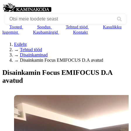
Tooted
Soodus
Tehtud tööd
Kasulikku
lugemist
Kaubamärgid
Kontakt
Esileht
→
Tehtud tööd
→
Disainkaminad
→
Disainkamin Focus EMIFOCUS D.A avatud
Disainkamin Focus EMIFOCUS D.A
avatud