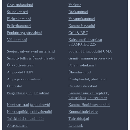
Gaasisüdamikud
Veeküte
Saunakerised
Biokaminad
Elektrikaminad
Veeaurukaminad
Pelletikaminad
Kaminafassaadid
Puuküttega pitsaahjud
Grill & BBQ
Välikaminad
Kaltsiumsilikaatplaat
SKAMOTEC 225
Soojust salvestavad materjalid
Soojamüürimoodulid CMA
Šamott-Tellis ja Šamottplaadid
Graniit, marmor ja presskivi
Õhkküttesüsteem
Põlemisõhukanal
Ahjupotid HEIN
Ühendustorud
Ahju- ja kaminauksed
Pliidiplaadid, pliidiraud
Õhurestid
Paigaldustarvikud
Paigaldussegud ja Krohvid
Kaminaesine kaitseplekk,
kaitseklaas, kaitseekraan
Kaminariistad ja puukorvid
Kamina Hooldusvahendid
Korstnapühkija töövahendid
Kuumakindel värv
Tulekindel tihendinöör
Tulesüütajad
Aksessuaarid
Leiunurk