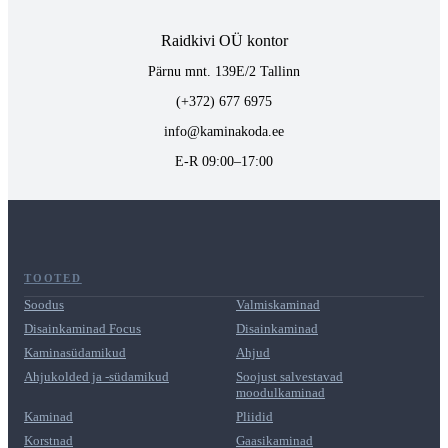
Raidkivi OÜ kontor
Pärnu mnt. 139E/2 Tallinn
(+372) 677 6975
info@kaminakoda.ee
E-R 09:00–17:00
TOOTED
Soodus
Valmiskaminad
Disainkaminad Focus
Disainkaminad
Kaminasüdamikud
Ahjud
Ahjukolded ja -südamikud
Soojust salvestavad
moodulkaminad
Kaminad
Pliidid
Korstnad
Gaasikaminad