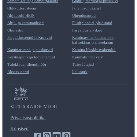
Šamott-Tellis ja Šamottplaadid
Graniit, marmor ja presskivi
Õhkküttesüsteem
Põlemisõhukanal
Ahjupotid HEIN
Ühendustorud
Ahju- ja kaminauksed
Pliidiplaadid, pliidiraud
Õhurestid
Paigaldustarvikud
Paigaldussegud ja Krohvid
Kaminaesine kaitseplekk,
kaitseklaas, kaitseekraan
Kaminariistad ja puukorvid
Kamina Hooldusvahendid
Korstnapühkija töövahendid
Kuumakindel värv
Tulekindel tihendinöör
Tulesüütajad
Aksessuaarid
Leiunurk
©
2026 RAIDKIVI OÜ
|
Privaatsuspoliitika
|
Küpsised