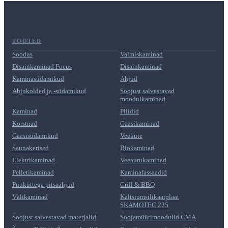
TOOTED
Soodus
Valmiskaminad
Disainkaminad Focus
Disainkaminad
Kaminasüdamikud
Ahjud
Ahjukolded ja -südamikud
Soojust salvestavad
moodulkaminad
Kaminad
Pliidid
Korstnad
Gaasikaminad
Gaasisüdamikud
Veeküte
Saunakerised
Biokaminad
Elektrikaminad
Veeaurukaminad
Pelletikaminad
Kaminafassaadid
Puuküttega pitsaahjud
Grill & BBQ
Välikaminad
Kaltsiumsilikaatplaat
SKAMOTEC 225
Soojust salvestavad materjalid
Soojamüürimoodulid CMA