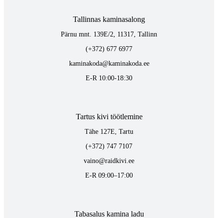
Tallinnas kaminasalong
Pärnu mnt. 139E/2, 11317, Tallinn
(+372) 677 6977
kaminakoda@kaminakoda.ee
E-R 10:00-18:30
Tartus kivi töötlemine
Tähe 127E, Tartu
(+372) 747 7107
vaino@raidkivi.ee
E-R 09:00–17:00
Tabasalus kamina ladu