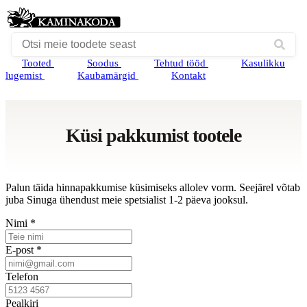
Tooted
Soodus
Tehtud tööd
Kasulikku
lugemist
Kaubamärgid
Kontakt
Küsi pakkumist tootele
Palun täida hinnapakkumise küsimiseks allolev vorm. Seejärel võtab
juba Sinuga ühendust meie spetsialist 1-2 päeva jooksul.
Nimi *
E-post *
Telefon
Pealkiri