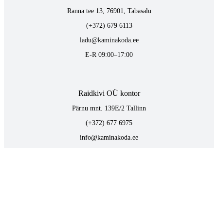
Ranna tee 13, 76901, Tabasalu
(+372) 679 6113
ladu@kaminakoda.ee
E-R 09:00–17:00
Raidkivi OÜ kontor
Pärnu mnt. 139E/2 Tallinn
(+372) 677 6975
info@kaminakoda.ee
E-R 09:00–17:00
TOOTED