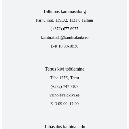
Tallinnas kaminasalong
Pärnu mnt. 139E/2, 11317, Tallinn
(+372) 677 6977
kaminakoda@kaminakoda.ee
E-R 10:00-18:30
Tartus kivi töötlemine
Tähe 127E, Tartu
(+372) 747 7107
vaino@raidkivi.ee
E-R 09:00–17:00
Tabasalus kamina ladu