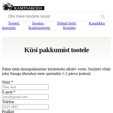
Tooted
Soodus
Tehtud tööd
Kasulikku
lugemist
Kaubamärgid
Kontakt
Küsi pakkumist tootele
Palun täida hinnapakkumise küsimiseks allolev vorm. Seejärel võtab
juba Sinuga ühendust meie spetsialist 1-2 päeva jooksul.
Nimi *
E-post *
Telefon
Pealkiri