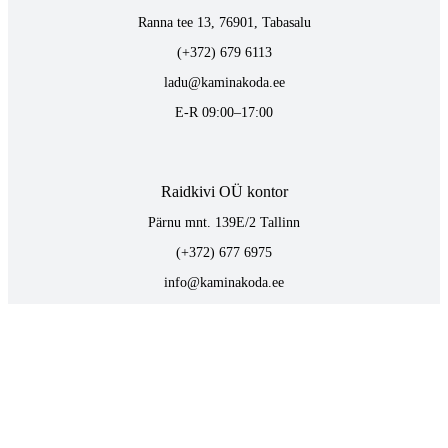
Ranna tee 13, 76901, Tabasalu
(+372) 679 6113
ladu@kaminakoda.ee
E-R 09:00–17:00
Raidkivi OÜ kontor
Pärnu mnt. 139E/2 Tallinn
(+372) 677 6975
info@kaminakoda.ee
E-R 09:00–17:00
TOOTED