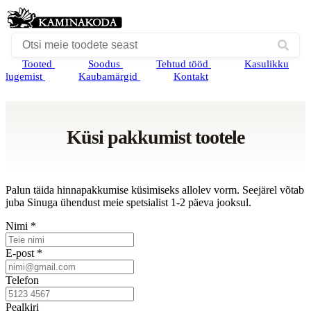
Tooted
Soodus
Tehtud tööd
Kasulikku
lugemist
Kaubamärgid
Kontakt
Küsi pakkumist tootele
Palun täida hinnapakkumise küsimiseks allolev vorm. Seejärel võtab
juba Sinuga ühendust meie spetsialist 1-2 päeva jooksul.
Nimi *
E-post *
Telefon
Pealkiri