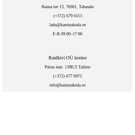
Ranna tee 13, 76901, Tabasalu
(+372) 679 6113
ladu@kaminakoda.ee
E-R 09:00–17:00
Raidkivi OÜ kontor
Pärnu mnt. 139E/2 Tallinn
(+372) 677 6975
info@kaminakoda.ee
E-R 09:00–17:00
TOOTED