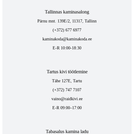
Tallinnas kaminasalong
Pärnu mnt. 139E/2, 11317, Tallinn
(+372) 677 6977
kaminakoda@kaminakoda.ee
E-R 10:00-18:30
Tartus kivi töötlemine
Tähe 127E, Tartu
(+372) 747 7107
vaino@raidkivi.ee
E-R 09:00–17:00
Tabasalus kamina ladu