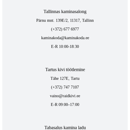
Tallinnas kaminasalong
Pärnu mnt. 139E/2, 11317, Tallinn
(+372) 677 6977
kaminakoda@kaminakoda.ee
E-R 10:00-18:30
Tartus kivi töötlemine
Tähe 127E, Tartu
(+372) 747 7107
vaino@raidkivi.ee
E-R 09:00–17:00
Tabasalus kamina ladu