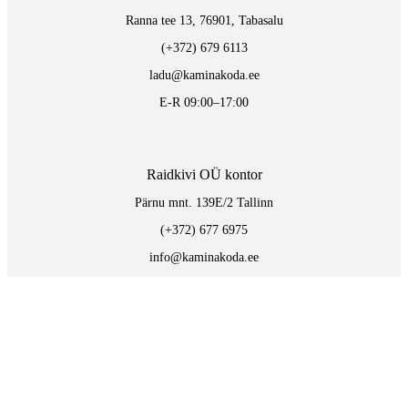
Ranna tee 13, 76901, Tabasalu
(+372) 679 6113
ladu@kaminakoda.ee
E-R 09:00–17:00
Raidkivi OÜ kontor
Pärnu mnt. 139E/2 Tallinn
(+372) 677 6975
info@kaminakoda.ee
E-R 09:00–17:00
TOOTED