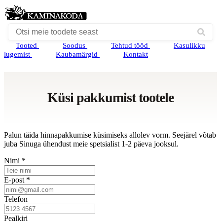
Tooted
Soodus
Tehtud tööd
Kasulikku
lugemist
Kaubamärgid
Kontakt
Küsi pakkumist tootele
Palun täida hinnapakkumise küsimiseks allolev vorm. Seejärel võtab
juba Sinuga ühendust meie spetsialist 1-2 päeva jooksul.
Nimi *
E-post *
Telefon
Pealkiri