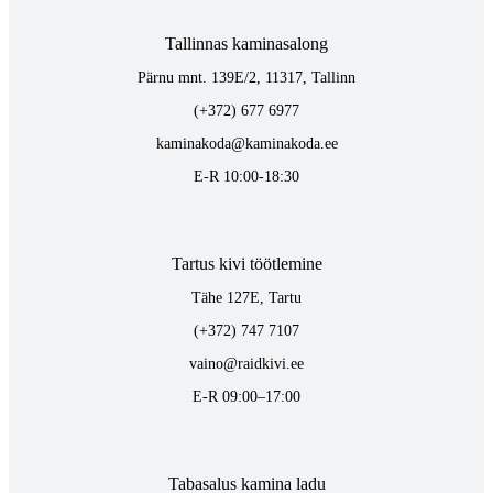
Tallinnas kaminasalong
Pärnu mnt. 139E/2, 11317, Tallinn
(+372) 677 6977
kaminakoda@kaminakoda.ee
E-R 10:00-18:30
Tartus kivi töötlemine
Tähe 127E, Tartu
(+372) 747 7107
vaino@raidkivi.ee
E-R 09:00–17:00
Tabasalus kamina ladu