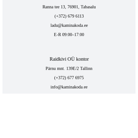
Ranna tee 13, 76901, Tabasalu
(+372) 679 6113
ladu@kaminakoda.ee
E-R 09:00–17:00
Raidkivi OÜ kontor
Pärnu mnt. 139E/2 Tallinn
(+372) 677 6975
info@kaminakoda.ee
E-R 09:00–17:00
TOOTED