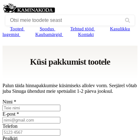
Tooted
Soodus
Tehtud tööd
Kasulikku
lugemist
Kaubamärgid
Kontakt
Küsi pakkumist tootele
Palun täida hinnapakkumise küsimiseks allolev vorm. Seejärel võtab
juba Sinuga ühendust meie spetsialist 1-2 päeva jooksul.
Nimi *
E-post *
Telefon
Pealkiri