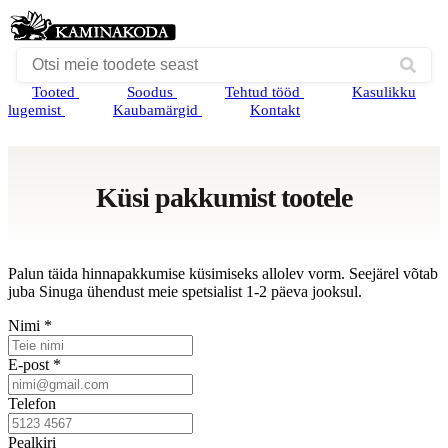
Tooted
Soodus
Tehtud tööd
Kasulikku
lugemist
Kaubamärgid
Kontakt
Küsi pakkumist tootele
Palun täida hinnapakkumise küsimiseks allolev vorm. Seejärel võtab
juba Sinuga ühendust meie spetsialist 1-2 päeva jooksul.
Nimi *
E-post *
Telefon
Pealkiri