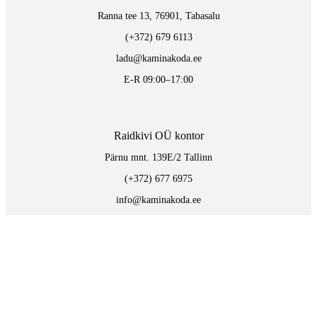
Ranna tee 13, 76901, Tabasalu
(+372) 679 6113
ladu@kaminakoda.ee
E-R 09:00–17:00
Raidkivi OÜ kontor
Pärnu mnt. 139E/2 Tallinn
(+372) 677 6975
info@kaminakoda.ee
E-R 09:00–17:00
TOOTED