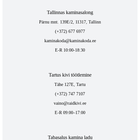
Tallinnas kaminasalong
Pärnu mnt. 139E/2, 11317, Tallinn
(+372) 677 6977
kaminakoda@kaminakoda.ee
E-R 10:00-18:30
Tartus kivi töötlemine
Tähe 127E, Tartu
(+372) 747 7107
vaino@raidkivi.ee
E-R 09:00–17:00
Tabasalus kamina ladu