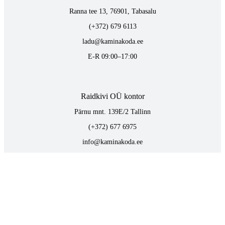
Ranna tee 13, 76901, Tabasalu
(+372) 679 6113
ladu@kaminakoda.ee
E-R 09:00–17:00
Raidkivi OÜ kontor
Pärnu mnt. 139E/2 Tallinn
(+372) 677 6975
info@kaminakoda.ee
E-R 09:00–17:00
TOOTED