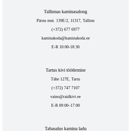
Tallinnas kaminasalong
Pärnu mnt. 139E/2, 11317, Tallinn
(+372) 677 6977
kaminakoda@kaminakoda.ee
E-R 10:00-18:30
Tartus kivi töötlemine
Tähe 127E, Tartu
(+372) 747 7107
vaino@raidkivi.ee
E-R 09:00–17:00
Tabasalus kamina ladu