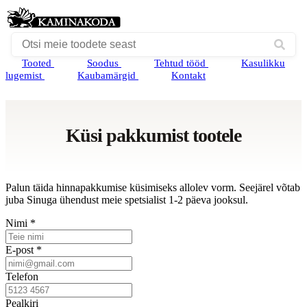
Tooted
Soodus
Tehtud tööd
Kasulikku
lugemist
Kaubamärgid
Kontakt
Küsi pakkumist tootele
Palun täida hinnapakkumise küsimiseks allolev vorm. Seejärel võtab
juba Sinuga ühendust meie spetsialist 1-2 päeva jooksul.
Nimi *
E-post *
Telefon
Pealkiri