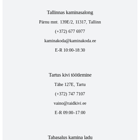
Tallinnas kaminasalong
Pärnu mnt. 139E/2, 11317, Tallinn
(+372) 677 6977
kaminakoda@kaminakoda.ee
E-R 10:00-18:30
Tartus kivi töötlemine
Tähe 127E, Tartu
(+372) 747 7107
vaino@raidkivi.ee
E-R 09:00–17:00
Tabasalus kamina ladu