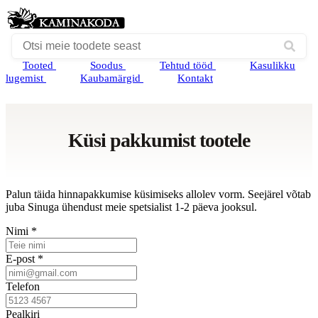
Tooted
Soodus
Tehtud tööd
Kasulikku
lugemist
Kaubamärgid
Kontakt
Küsi pakkumist tootele
Palun täida hinnapakkumise küsimiseks allolev vorm. Seejärel võtab
juba Sinuga ühendust meie spetsialist 1-2 päeva jooksul.
Nimi *
E-post *
Telefon
Pealkiri