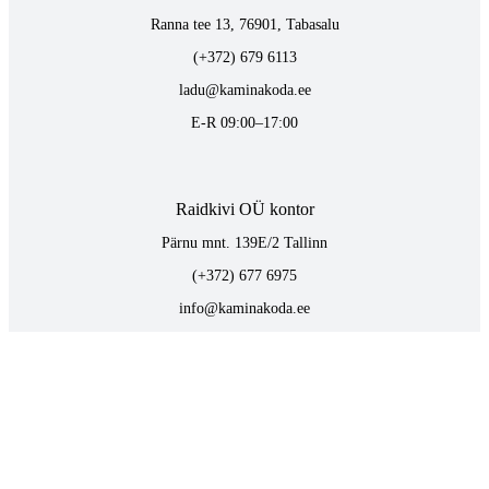
Ranna tee 13, 76901, Tabasalu
(+372) 679 6113
ladu@kaminakoda.ee
E-R 09:00–17:00
Raidkivi OÜ kontor
Pärnu mnt. 139E/2 Tallinn
(+372) 677 6975
info@kaminakoda.ee
E-R 09:00–17:00
TOOTED