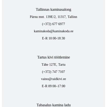
Tallinnas kaminasalong
Pärnu mnt. 139E/2, 11317, Tallinn
(+372) 677 6977
kaminakoda@kaminakoda.ee
E-R 10:00-18:30
Tartus kivi töötlemine
Tähe 127E, Tartu
(+372) 747 7107
vaino@raidkivi.ee
E-R 09:00–17:00
Tabasalus kamina ladu