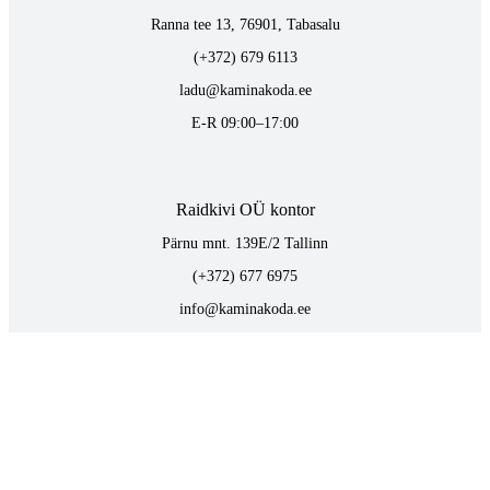
Ranna tee 13, 76901, Tabasalu
(+372) 679 6113
ladu@kaminakoda.ee
E-R 09:00–17:00
Raidkivi OÜ kontor
Pärnu mnt. 139E/2 Tallinn
(+372) 677 6975
info@kaminakoda.ee
E-R 09:00–17:00
TOOTED