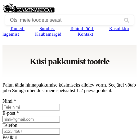
Tooted
Soodus
Tehtud tööd
Kasulikku
lugemist
Kaubamärgid
Kontakt
Küsi pakkumist tootele
Palun täida hinnapakkumise küsimiseks allolev vorm. Seejärel võtab
juba Sinuga ühendust meie spetsialist 1-2 päeva jooksul.
Nimi *
E-post *
Telefon
Pealkiri