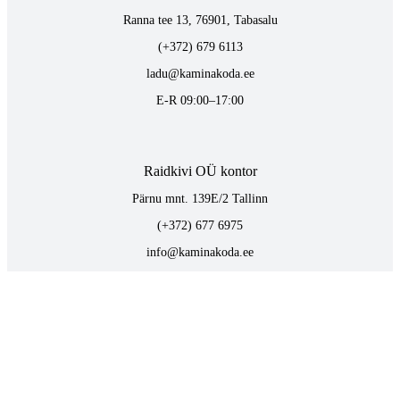
Ranna tee 13, 76901, Tabasalu
(+372) 679 6113
ladu@kaminakoda.ee
E-R 09:00–17:00
Raidkivi OÜ kontor
Pärnu mnt. 139E/2 Tallinn
(+372) 677 6975
info@kaminakoda.ee
E-R 09:00–17:00
TOOTED