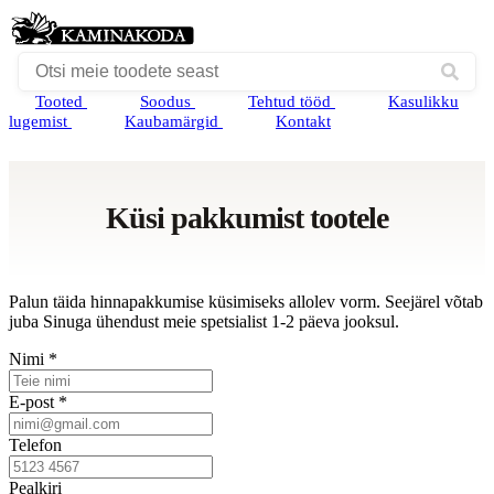
Tooted
Soodus
Tehtud tööd
Kasulikku
lugemist
Kaubamärgid
Kontakt
Küsi pakkumist tootele
Palun täida hinnapakkumise küsimiseks allolev vorm. Seejärel võtab
juba Sinuga ühendust meie spetsialist 1-2 päeva jooksul.
Nimi *
E-post *
Telefon
Pealkiri