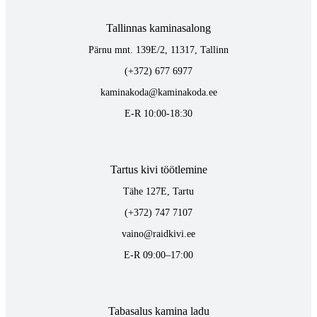
Tallinnas kaminasalong
Pärnu mnt. 139E/2, 11317, Tallinn
(+372) 677 6977
kaminakoda@kaminakoda.ee
E-R 10:00-18:30
Tartus kivi töötlemine
Tähe 127E, Tartu
(+372) 747 7107
vaino@raidkivi.ee
E-R 09:00–17:00
Tabasalus kamina ladu