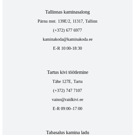
Tallinnas kaminasalong
Pärnu mnt. 139E/2, 11317, Tallinn
(+372) 677 6977
kaminakoda@kaminakoda.ee
E-R 10:00-18:30
Tartus kivi töötlemine
Tähe 127E, Tartu
(+372) 747 7107
vaino@raidkivi.ee
E-R 09:00–17:00
Tabasalus kamina ladu