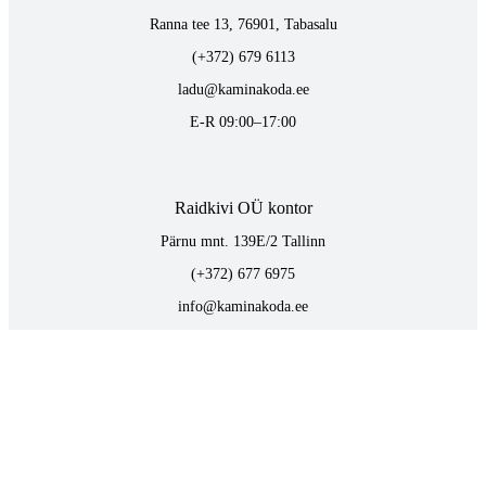
Ranna tee 13, 76901, Tabasalu
(+372) 679 6113
ladu@kaminakoda.ee
E-R 09:00–17:00
Raidkivi OÜ kontor
Pärnu mnt. 139E/2 Tallinn
(+372) 677 6975
info@kaminakoda.ee
E-R 09:00–17:00
TOOTED