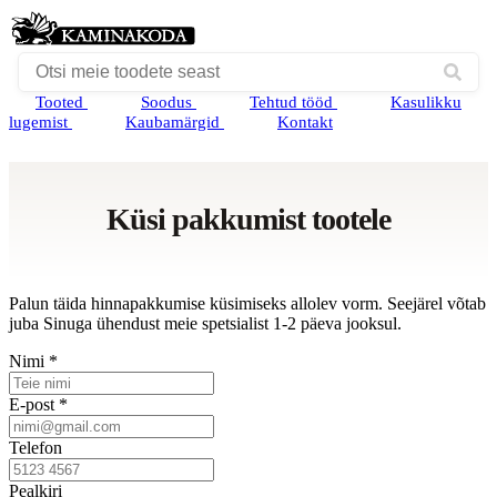
Tooted
Soodus
Tehtud tööd
Kasulikku
lugemist
Kaubamärgid
Kontakt
Küsi pakkumist tootele
Palun täida hinnapakkumise küsimiseks allolev vorm. Seejärel võtab
juba Sinuga ühendust meie spetsialist 1-2 päeva jooksul.
Nimi *
E-post *
Telefon
Pealkiri