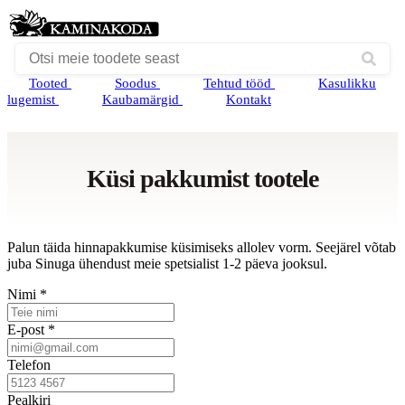
Tooted
Soodus
Tehtud tööd
Kasulikku
lugemist
Kaubamärgid
Kontakt
Küsi pakkumist tootele
Palun täida hinnapakkumise küsimiseks allolev vorm. Seejärel võtab
juba Sinuga ühendust meie spetsialist 1-2 päeva jooksul.
Nimi *
E-post *
Telefon
Pealkiri