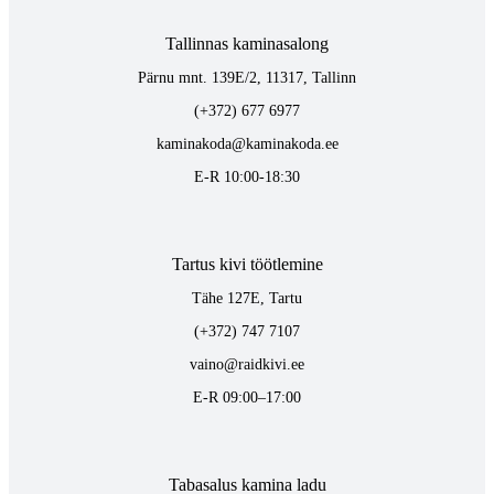
Tallinnas kaminasalong
Pärnu mnt. 139E/2, 11317, Tallinn
(+372) 677 6977
kaminakoda@kaminakoda.ee
E-R 10:00-18:30
Tartus kivi töötlemine
Tähe 127E, Tartu
(+372) 747 7107
vaino@raidkivi.ee
E-R 09:00–17:00
Tabasalus kamina ladu