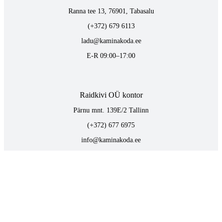
Ranna tee 13, 76901, Tabasalu
(+372) 679 6113
ladu@kaminakoda.ee
E-R 09:00–17:00
Raidkivi OÜ kontor
Pärnu mnt. 139E/2 Tallinn
(+372) 677 6975
info@kaminakoda.ee
E-R 09:00–17:00
TOOTED