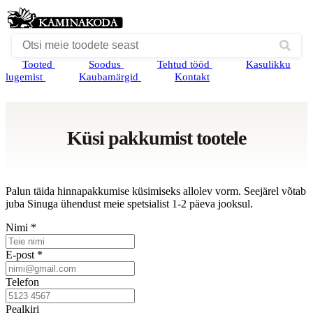
Tooted
Soodus
Tehtud tööd
Kasulikku
lugemist
Kaubamärgid
Kontakt
Küsi pakkumist tootele
Palun täida hinnapakkumise küsimiseks allolev vorm. Seejärel võtab
juba Sinuga ühendust meie spetsialist 1-2 päeva jooksul.
Nimi *
E-post *
Telefon
Pealkiri