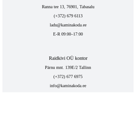
Ranna tee 13, 76901, Tabasalu
(+372) 679 6113
ladu@kaminakoda.ee
E-R 09:00–17:00
Raidkivi OÜ kontor
Pärnu mnt. 139E/2 Tallinn
(+372) 677 6975
info@kaminakoda.ee
E-R 09:00–17:00
TOOTED