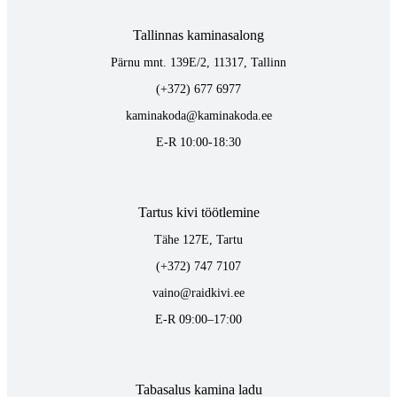
Tallinnas kaminasalong
Pärnu mnt. 139E/2, 11317, Tallinn
(+372) 677 6977
kaminakoda@kaminakoda.ee
E-R 10:00-18:30
Tartus kivi töötlemine
Tähe 127E, Tartu
(+372) 747 7107
vaino@raidkivi.ee
E-R 09:00–17:00
Tabasalus kamina ladu