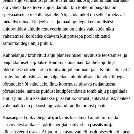
peaks ahju viimistlust ja lõõre lammutama. Ahju lammutamata saab
ära vahetada ka terve ahjusüdamiku kui kolle on paigaldatud
spetsiaalsetele metalljalgadele. Ahjusüdamikel on selle tarbeks all
metallist rattad. Reljeefsetest ja maalingutega keraamilistest
ahjupottidest ahjude renoveerimine on ahjus vaid südamiku
vahetamisel kordades odavam kui pottsepa poolt ehitatud
šamottkoldega ahju puhul.
Kahhelahju / krohvitud ahju planeerimisel, arvutuste teostamisel ja
paigaldamisel järgitakse Raidkivis uusimaid kahhelahjude ja
õhkkütteseadmete kohta kehtivaid juhendmaterjale. Kahhelahjusid /
krohvitud ahjusid saame paigaldada ainult piisava kandevõimega
põrandale või vahelaele. Ilma koormuse piisava ristjaotuseta
põrandatele, näiteks puidust laudpõrandatele tohib ahju paigaldada
ainult juhul, kui kasutatakse piisavat koormust jaotavat alust, näiteks
vähemalt 6 cm paksust tugevdatud raudbetoonist plaati.
Kaasaegsed õhkvahega
ahjud
, mis kasutavad ainult nii-öelda
taastuvatest allikatest pärit energiat sobivad ka
passiivmaja
küttesüsteemi osaks. Ahjud mis kasutavad tõhusalt otseselt kohapeal