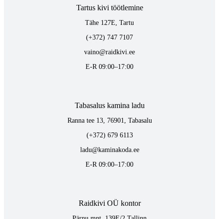
Tartus kivi töötlemine
Tähe 127E, Tartu
(+372) 747 7107
vaino@raidkivi.ee
E-R 09:00–17:00
Tabasalus kamina ladu
Ranna tee 13, 76901, Tabasalu
(+372) 679 6113
ladu@kaminakoda.ee
E-R 09:00–17:00
Raidkivi OÜ kontor
Pärnu mnt. 139E/2 Tallinn