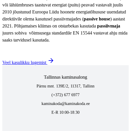
või lähiümbruses taastuvat energiat (puitu) peavad vastavalt juulis
2010 jõustunud Euroopa Liidu hoonete energiatõhususe uuendatud
direktiivile olema kasutusel passiivmajades (
passive house
) aastast
2021. Põhjamaises kliimas on otstarbekas kasutada
passiivmaja
juures sobiva võimsusega standardile EN 15544 vastavat ahju mida
saaks tarvidusel kasutada.
Veel kasulikku lugemist
Tallinnas kaminasalong
Pärnu mnt. 139E/2, 11317, Tallinn
(+372) 677 6977
kaminakoda@kaminakoda.ee
E-R 10:00-18:30