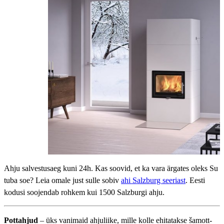
Ahju salvestusaeg kuni 24h. Kas soovid, et ka vara ärgates oleks Su
tuba soe? Leia omale just sulle sobiv
ahi Salzburg seeriast
. Eesti
kodusi soojendab rohkem kui 1500 Salzburgi ahju.
Pottahjud
– üks vanimaid ahjuliike, mille kolle ehitatakse šamott-