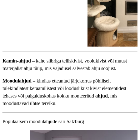
Kamin-ahjud
– kahe siibriga telliskivist, voolukivist või muust
materjalist ahju tüüp, mis vajadusel salvestab ahju soojust.
Moodulahjud
– kindlas etteantud järjekorras põhiliselt
tulekindlatest keraamilistest või looduslikust kivist elementidest
tehases või paigalduskohas kokku monteeritud
ahjud
, mis
moodustavad ühtse terviku.
Populaarsem moodulahjude sari Salzburg