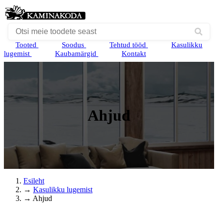
Tooted
Soodus
Tehtud tööd
Kasulikku
lugemist
Kaubamärgid
Kontakt
Ahjud
Esileht
→
Kasulikku lugemist
→
Ahjud