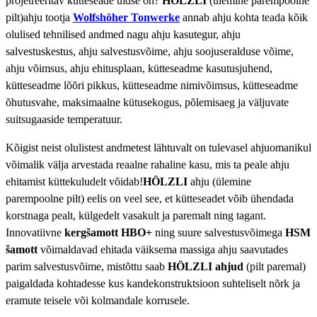
projetreeritav kütteseade üldse on?
HÖLZLI
(ülemine parempoolne
pilt)ahju tootja
Wolfshöher Tonwerke
annab ahju kohta teada kõik
olulised tehnilised andmed nagu ahju kasutegur, ahju
salvestuskestus, ahju salvestusvõime, ahju soojuseralduse võime,
ahju võimsus, ahju ehitusplaan, kütteseadme kasutusjuhend,
kütteseadme lõõri pikkus, kütteseadme nimivõimsus, kütteseadme
õhutusvahe, maksimaalne kütusekogus, põlemisaeg ja väljuvate
suitsugaaside temperatuur.
Kõigist neist olulistest andmetest lähtuvalt on tulevasel ahjuomanikul
võimalik välja arvestada reaalne rahaline kasu, mis ta peale ahju
ehitamist küttekuludelt võidab!
HÖLZLI
ahju (ülemine
parempoolne pilt) eelis on veel see, et kütteseadet võib ühendada
korstnaga pealt, külgedelt vasakult ja paremalt ning tagant.
Innovatiivne
kergšamott HBO+
ning suure salvestusvõimega
HSM
šamott
võimaldavad ehitada väiksema massiga ahju saavutades
parim salvestusvõime, mistõttu saab
HÖLZLI ahjud
(pilt paremal)
paigaldada kohtadesse kus kandekonstruktsioon suhteliselt nõrk ja
eramute teisele või kolmandale korrusele.