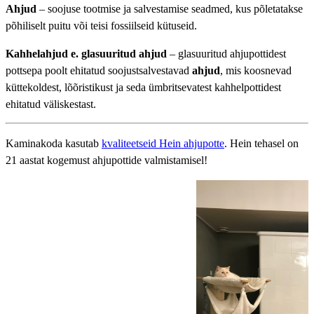
Ahjud
– soojuse tootmise ja salvestamise seadmed, kus põletatakse
põhiliselt puitu või teisi fossiilseid kütuseid.
Kahhelahjud e.
glasuuritud ahjud
– glasuuritud ahjupottidest
pottsepa poolt ehitatud soojustsalvestavad
ahjud
, mis koosnevad
küttekoldest, lõõristikust ja seda ümbritsevatest kahhelpottidest
ehitatud väliskestast.
Kaminakoda kasutab
kvaliteetseid Hein ahjupotte
. Hein tehasel on
21 aastat kogemust ahjupottide valmistamisel!