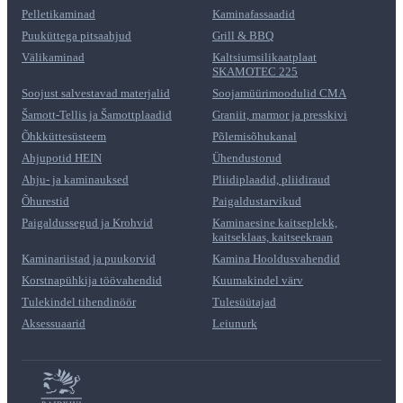
Pelletikaminad
Kaminafassaadid
Puuküttega pitsaahjud
Grill & BBQ
Välikaminad
Kaltsiumsilikaatplaat
SKAMOTEC 225
Soojust salvestavad materjalid
Soojamüürimoodulid CMA
Šamott-Tellis ja Šamottplaadid
Graniit, marmor ja presskivi
Õhkküttesüsteem
Põlemisõhukanal
Ahjupotid HEIN
Ühendustorud
Ahju- ja kaminauksed
Pliidiplaadid, pliidiraud
Õhurestid
Paigaldustarvikud
Paigaldussegud ja Krohvid
Kaminaesine kaitseplekk,
kaitseklaas, kaitseekraan
Kaminariistad ja puukorvid
Kamina Hooldusvahendid
Korstnapühkija töövahendid
Kuumakindel värv
Tulekindel tihendinöör
Tulesüütajad
Aksessuaarid
Leiunurk