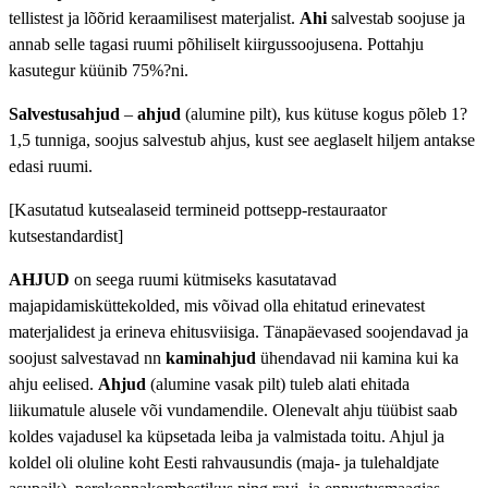
tellistest ja lõõrid keraamilisest materjalist.
Ahi
salvestab soojuse ja
annab selle tagasi ruumi põhiliselt kiirgussoojusena. Pottahju
kasutegur küünib 75%?ni.
Salvestusahjud
–
ahjud
(alumine pilt), kus kütuse kogus põleb 1?
1,5 tunniga, soojus salvestub ahjus, kust see aeglaselt hiljem antakse
edasi ruumi.
[Kasutatud kutsealaseid termineid pottsepp-restauraator
kutsestandardist]
AHJUD
on seega ruumi kütmiseks kasutatavad
majapidamisküttekolded, mis võivad olla ehitatud erinevatest
materjalidest ja erineva ehitusviisiga. Tänapäevased soojendavad ja
soojust salvestavad nn
kaminahjud
ühendavad nii kamina kui ka
ahju eelised.
Ahjud
(alumine vasak pilt) tuleb alati ehitada
liikumatule alusele või vundamendile. Olenevalt ahju tüübist saab
koldes vajadusel ka küpsetada leiba ja valmistada toitu. Ahjul ja
koldel oli oluline koht Eesti rahvausundis (maja- ja tulehaldjate