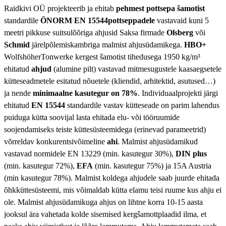
Raidkivi OÜ projekteerib ja ehitab
pehmest pottsepa šamotist
standardile
ÖNORM EN 15544pottseppadele
vastavaid kuni 5
meetri pikkuse suitsulõõriga ahjusid Saksa firmade
Olsberg
või
Schmid
järelpõlemiskambriga malmist ahjusüdamikega.
HBO+
WolfshöherTonwerke kergest šamotist tihedusega 1950 kg/m³
ehitatud
ahjud
(alumine pilt) vastavad mitmesugustele kaasaegsetele
kütteseadmetele esitatud nõuetele (kliendid, arhitektid, asutused…)
ja nende
minimaalne kasutegur on 78%
. Individuaalprojekti järgi
ehitatud
EN 15544
standardile vastav kütteseade on parim lahendus
puiduga kütta soovijal lasta ehitada elu- või tööruumide
soojendamiseks teiste küttesüsteemidega (erinevad parameetrid)
võrreldav konkurentsivõimeline
ahi
. Malmist ahjusüdamikud
vastavad normidele EN 13229 (min. kasutegur 30%),
DIN plus
(min. kasutegur 72%),
EFA
(min. kasutegur 75%) ja 15A Austria
(min kasutegur 78%). Malmist koldega ahjudele saab juurde ehitada
õhkküttesüsteemi, mis võimaldab kütta elamu teisi ruume kus ahju ei
ole. Malmist ahjusüdamikuga ahjus on lihtne korra 10-15 aasta
jooksul ära vahetada kolde sisemised kergšamottplaadid ilma, et