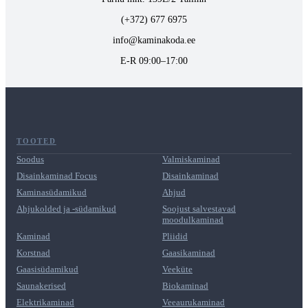
(+372) 677 6975
info@kaminakoda.ee
E-R 09:00–17:00
TOOTED
Soodus
Valmiskaminad
Disainkaminad Focus
Disainkaminad
Kaminasüdamikud
Ahjud
Ahjukolded ja -südamikud
Soojust salvestavad
moodulkaminad
Kaminad
Pliidid
Korstnad
Gaasikaminad
Gaasisüdamikud
Veeküte
Saunakerised
Biokaminad
Elektrikaminad
Veeaurukaminad