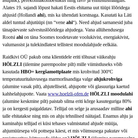
asupaik), perekonnakombestikus ning ravi- ja ennustusmaagias.
Alates 19. sajandi lõpust hakati Eestis ehitama uut tüüpi lõõridega
ahjusid (Hollandi
ahi
), mis ka ühendati korstnaga. Kasutati ka Läti
aldel tuntud ahjutüüpi (nn “vene
ahi
“). Need ahjud sarnanesid juba
tänapäevaste salvestuslõõridega ahjudega. Vana allühendusega
Rootsi
ahi
on täna Soomes toodetavate voolukivist, energiakivist,
valumassist ja tulekindlatest tellistest moodulahjude eelkäia.
Raidkivi OÜ pakub oma klientidele eriti tõhusat väikeahju
HÖLZLI
(ülemine parempoolne pilt) mille viimistluseks võib
kasutada
HBO+ kergšamottplaate
mis krohvitud 300ºC
temperatuuritaluvusega marmorlisandiga valge
ahjukrohviga
(alumine vasak pilt), ahjutelliseid, ahjupotte või glasuuriga kaetud
kahhelahjupotte. Vaata
www.hoelzli-ofen.de
HÖLZLI moodulahi
(alumine keskmine pilt) paistab silma eriti kõrge kasuteguriga 80%
ja on kergesti paigaldatav. Tellijal on selge ja arusaadav milline
ahi
talle ehitatakse ning mis on ahju tehnilised näitajad. Enamus ahju ja
kaminahju tellijad ei küsi tehases valmistatud ahjude müüja,
ahjumüürsepa või pottsepa käest, et mis võimsusega pakutav või