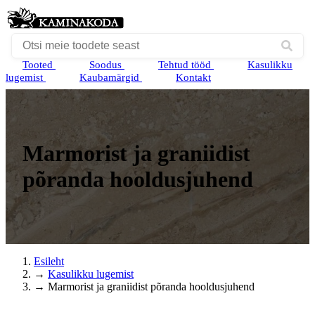
Tooted
Soodus
Tehtud tööd
Kasulikku
lugemist
Kaubamärgid
Kontakt
Marmorist ja graniidist
põranda hooldusjuhend
Esileht
→
Kasulikku lugemist
→
Marmorist ja graniidist põranda hooldusjuhend