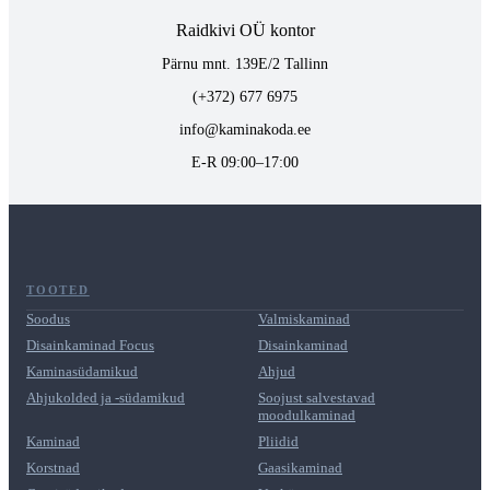
Raidkivi OÜ kontor
Pärnu mnt. 139E/2 Tallinn
(+372) 677 6975
info@kaminakoda.ee
E-R 09:00–17:00
TOOTED
Soodus
Valmiskaminad
Disainkaminad Focus
Disainkaminad
Kaminasüdamikud
Ahjud
Ahjukolded ja -südamikud
Soojust salvestavad
moodulkaminad
Kaminad
Pliidid
Korstnad
Gaasikaminad