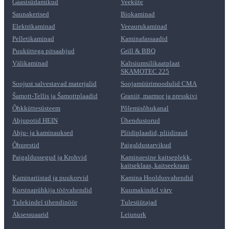
Gaasisüdamikud
Veeküte
Saunakerised
Biokaminad
Elektrikaminad
Veeaurukaminad
Pelletikaminad
Kaminafassaadid
Puuküttega pitsaahjud
Grill & BBQ
Välikaminad
Kaltsiumsilikaatplaat
SKAMOTEC 225
Soojust salvestavad materjalid
Soojamüürimoodulid CMA
Šamott-Tellis ja Šamottplaadid
Graniit, marmor ja presskivi
Õhkküttesüsteem
Põlemisõhukanal
Ahjupotid HEIN
Ühendustorud
Ahju- ja kaminauksed
Pliidiplaadid, pliidiraud
Õhurestid
Paigaldustarvikud
Paigaldussegud ja Krohvid
Kaminaesine kaitseplekk,
kaitseklaas, kaitseekraan
Kaminariistad ja puukorvid
Kamina Hooldusvahendid
Korstnapühkija töövahendid
Kuumakindel värv
Tulekindel tihendinöör
Tulesüütajad
Aksessuaarid
Leiunurk