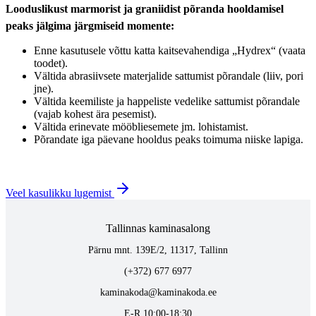
Looduslikust marmorist ja graniidist põranda hooldamisel
peaks jälgima järgmiseid momente:
Enne kasutusele võttu katta kaitsevahendiga „Hydrex“ (vaata
toodet).
Vältida abrasiivsete materjalide sattumist põrandale (liiv, pori
jne).
Vältida keemiliste ja happeliste vedelike sattumist põrandale
(vajab kohest ära pesemist).
Vältida erinevate mööbliesemete jm. lohistamist.
Põrandate iga päevane hooldus peaks toimuma niiske lapiga.
Veel kasulikku lugemist
Tallinnas kaminasalong
Pärnu mnt. 139E/2, 11317, Tallinn
(+372) 677 6977
kaminakoda@kaminakoda.ee
E-R 10:00-18:30