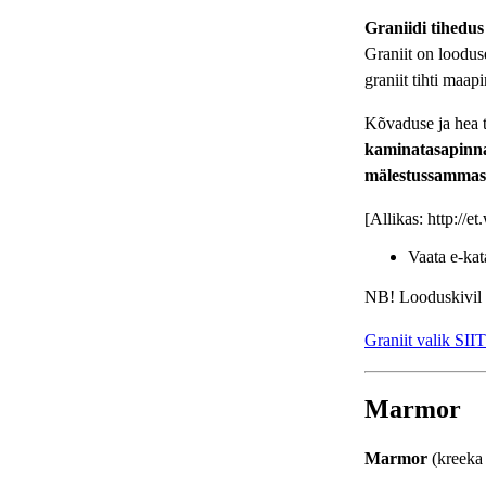
Graniidi tihedus
Graniit on looduse
graniit tihti maapi
Kõvaduse ja hea t
kaminatasapinna
mälestussammas
[Allikas: http://e
Vaata e-ka
NB! Looduskivil ei
Graniit valik SIIT
Marmor
Marmor
(kreeka