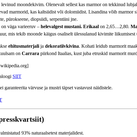
t levinud moondekivim. Olenevalt sellest kas marmor on tekkinud lubjak
evad marmorid, kas kaltsiidist või dolomiidist. Lisandina võib marmor si
e, pürokseene, diopsiidi, serpentiini jne.
 on väga varieeruv –
helevalgest mustani.
Erikaal
on 2,65…2,80.
Ma
ur, mis tekib moonde käigus osaliselt ülessulanud kivimite liikumisest 
akse
ehitusmaterjali
ja
dekoratiivkivina
. Kohati leidub marmorit maak
 kuulsam on
Carrara
piirkond Itaalias, kust juba etruskid marmorit murd
t.wikipedia.org]
taloogi
SIIT
 garanteerita värvuse ja mustri täpset vastavust näidistele.
T
presskvartsiit)
almistatud 93% naturaalsetest materjalidest.