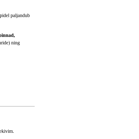
lpidel paljandub
apinnad,
uride) ning
ekivim.