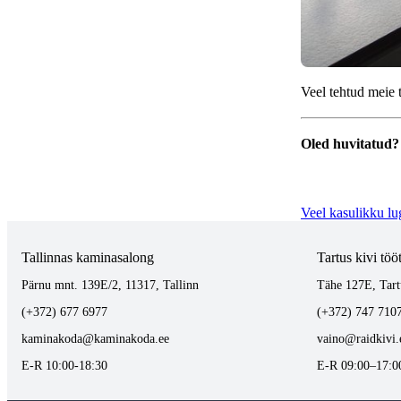
Veel tehtud meie 
Oled huvitatud? 
Veel kasulikku l
Tallinnas kaminasalong
Tartus kivi töö
Pärnu mnt. 139E/2, 11317, Tallinn
Tähe 127E, Tart
(+372) 677 6977
(+372) 747 710
kaminakoda@kaminakoda.ee
vaino@raidkivi.
E-R 10:00-18:30
E-R 09:00–17:0