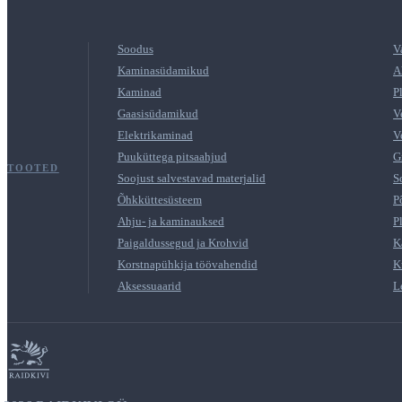
Soodus
V
Kaminasüdamikud
A
Kaminad
P
Gaasisüdamikud
V
Elektrikaminad
V
Puuküttega pitsaahjud
G
TOOTED
Soojust salvestavad materjalid
S
Õhkküttesüsteem
P
Ahju- ja kaminauksed
P
Paigaldussegud ja Krohvid
K
Korstnapühkija töövahendid
K
Aksessuaarid
L