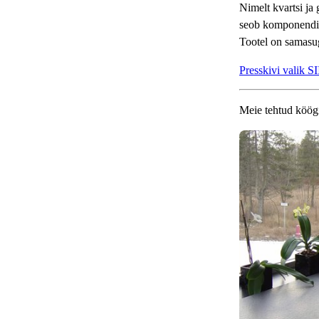
Nimelt kvartsi ja
seob komponendid
Tootel on samasug
Presskivi valik S
Meie tehtud köög