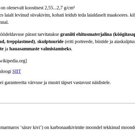
on olenevalt koostisest 2,55...2,7 g/cm³
s laialt levinud süvakivim, kohati leidub teda laialdaselt maakoores. ki
nnal.
öödeldavuse pärast tarvitatakse
graniiti ehitusmaterjalina (köögitas
d, treppiastmed)
,
skulptuuride
(eriti portreede, büstide ja aiaskulptu
te
ja
hauasammaste valmistamiseks
.
t.wikipedia.org]
taloogi
SIIT
 garanteerita värvuse ja mustri täpset vastavust näidistele.
 marmaros ‘särav kivi’) on karbonaatkivimite moondel tekkinud moond