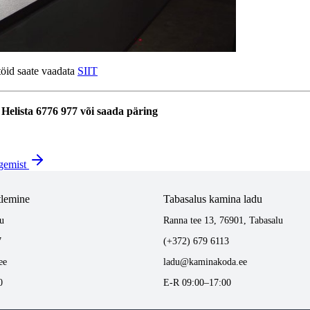
töid saate vaadata
SIIT
Helista
6776 977
või saada päring
ugemist
tlemine
Tabasalus kamina ladu
u
Ranna tee 13, 76901, Tabasalu
7
(+372) 679 6113
ee
ladu@kaminakoda.ee
0
E-R 09:00–17:00