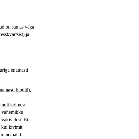
nnad on samas väga
esskvartsist) ja
uuriga enamasti
amasti biotiiti),
ainult kolmest
dus vahemikku
evakividest. Et
 kui kivimit
 mineraalid.