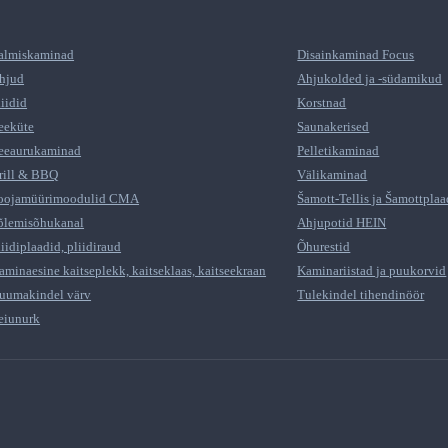
almiskaminad
Disainkaminad Focus
hjud
Ahjukolded ja -südamikud
liidid
Korstnad
eeküte
Saunakerised
eeaurukaminad
Pelletikaminad
rill & BBQ
Välikaminad
oojamüürimoodulid CMA
Šamott-Tellis ja Šamottplaa
õlemisõhukanal
Ahjupotid HEIN
liidiplaadid, pliidiraud
Õhurestid
aminaesine kaitseplekk, kaitseklaas, kaitseekraan
Kaminariistad ja puukorvid
uumakindel värv
Tulekindel tihendinöör
eiunurk