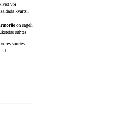
ivist või
saldada kvartsi,
rmorile
on sageli
üksteise suhtes.
oores suurtes
sid.