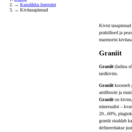
→
Kasulikku lugemist
→
Kivitasapinnad
Kivist tasapinnad
praktilised ja pea
marmorist kivitas
Graniit
Graniit
(ladina sõ
tardkivim.
Graniit
koosneb põ
amfiboole ja muid
Graniit
on kivim, 
mineraalist – kvar
20...60%, plagiok
graniit sisaldab k
defineeritakse ju