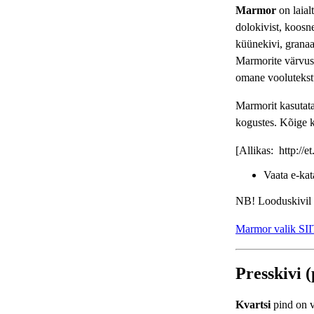
Marmor
on laial
dolokivist, koosn
küünekivi, granaat
Marmorite värvus
omane voolutekstu
Marmorit kasutat
kogustes. Kõige
[Allikas: http://e
Vaata e-ka
NB! Looduskivil ei
Marmor valik SII
Presskivi (
Kvartsi
pind on v