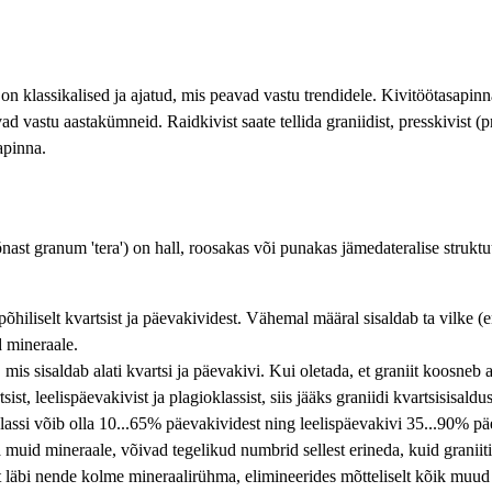
 on klassikalised ja ajatud, mis peavad vastu trendidele. Kivitöötasapi
vad vastu aastakümneid. Raidkivist saate tellida graniidist, presskivist (pr
apinna.
nast granum 'tera') on hall, roosakas või punakas jämedateralise strukt
hiliselt kvartsist ja päevakividest. Vähemal määral sisaldab ta vilke (en
 mineraale.
mis sisaldab alati kvartsi ja päevakivi. Kui oletada, et graniit koosneb 
tsist, leelispäevakivist ja plagioklassist, siis jääks graniidi kvartsisisal
lassi võib olla 10...65% päevakividest ning leelispäevakivi 35...90% pä
a muid mineraale, võivad tegelikud numbrid sellest erineda, kuid graniiti
st läbi nende kolme mineraalirühma, elimineerides mõtteliselt kõik muud