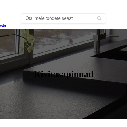
takt
Kivitasapinnad