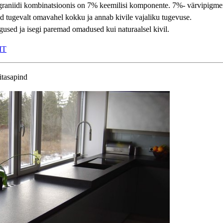
 graniidi kombinatsioonis on 7% keemilisi komponente. 7%- värvipigmen
 tugevalt omavahel kokku ja annab kivile vajaliku tugevuse.
used ja isegi paremad omadused kui naturaalsel kivil.
IIT
itasapind