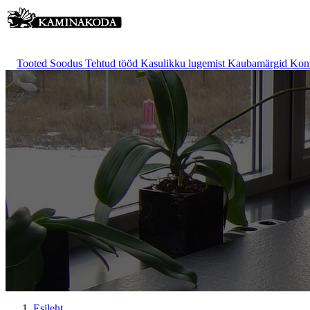
Tooted
Soodus
Tehtud tööd
Kasulikku lugemist
Kaubamärgid
Kon
Esileht