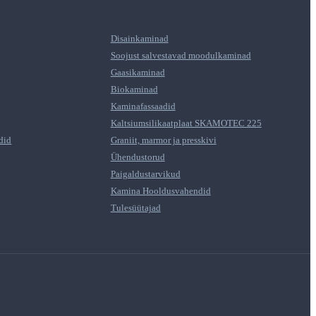
Disainkaminad
Soojust salvestavad moodulkaminad
Gaasikaminad
Biokaminad
Kaminafassaadid
Kaltsiumsilikaatplaat SKAMOTEC 225
did
Graniit, marmor ja presskivi
Ühendustorud
Paigaldustarvikud
Kamina Hooldusvahendid
Tulesüütajad