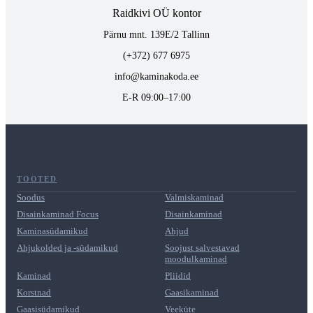
Raidkivi OÜ kontor
Pärnu mnt. 139E/2 Tallinn
(+372) 677 6975
info@kaminakoda.ee
E-R 09:00–17:00
TOOTED
Soodus
Valmiskaminad
Disainkaminad Focus
Disainkaminad
Kaminasüdamikud
Ahjud
Ahjukolded ja -südamikud
Soojust salvestavad
moodulkaminad
Kaminad
Pliidid
Korstnad
Gaasikaminad
Gaasisüdamikud
Veeküte