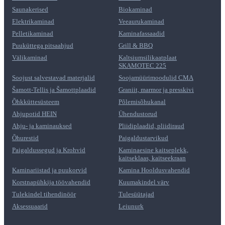
Saunakerised
Biokaminad
Elektrikaminad
Veeaurukaminad
Pelletikaminad
Kaminafassaadid
Puuküttega pitsaahjud
Grill & BBQ
Välikaminad
Kaltsiumsilikaatplaat
SKAMOTEC 225
Soojust salvestavad materjalid
Soojamüürimoodulid CMA
Šamott-Tellis ja Šamottplaadid
Graniit, marmor ja presskivi
Õhkküttesüsteem
Põlemisõhukanal
Ahjupotid HEIN
Ühendustorud
Ahju- ja kaminauksed
Pliidiplaadid, pliidiraud
Õhurestid
Paigaldustarvikud
Paigaldussegud ja Krohvid
Kaminaesine kaitseplekk,
kaitseklaas, kaitseekraan
Kaminariistad ja puukorvid
Kamina Hooldusvahendid
Korstnapühkija töövahendid
Kuumakindel värv
Tulekindel tihendinöör
Tulesüütajad
Aksessuaarid
Leiunurk