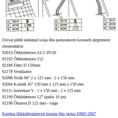
Üleval pildil näidatud sooja õhu jaotusskeem koosneb järgmistest
elementidest:
92010 Õhkküttetoru ALU Ø150
92192 Õhkküttetoru 152
92180 Filter D 150mm
92178 Ventilaator
92098 Nelik 90° 2 x 125 mm - 2 x 150 mm
92094 Kolmik 45° 150 mm x 125 mm x 150 mm
92111 Jaotuskast Y - 1 x 150 mm - 2 x 125 mm
92190 Õhkküttetoru 127 (pakis 10 jm)
92198 Õhurest D 125 mm - valge
Kamina õhkküttesüsteemi kuuma õhu jaotus DMO 2007