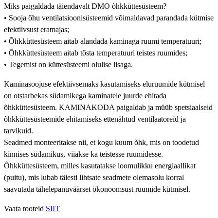
Miks paigaldada täiendavalt DMO õhkküttesüsteem?
• Sooja õhu ventilatsioonisüsteemid võimaldavad parandada kütmise
efektiivsust eramajas;
• Õhkküttesüsteem aitab alandada kaminaga ruumi temperatuuri;
• Õhkküttesüsteem aitab tõsta temperatuuri teistes ruumides;
• Tegemist on küttesüsteemi olulise lisaga.
Kaminasoojuse efektiivsemaks kasutamiseks eluruumide kütmisel
on otstarbekas südamikega kaminatele juurde ehitada
õhkküttesüsteem. KAMINAKODA paigaldab ja müüb spetsiaalseid
õhkküttesüsteemide ehitamiseks ettenähtud ventilaatoreid ja
tarvikuid.
Seadmed monteeritakse nii, et kogu kuum õhk, mis on toodetud
kinnises südamikus, viiakse ka teistesse ruumidesse.
Õhkküttesüsteem, milles kasutatakse loomulikku energiaallikat
(puitu), mis lubab täiesti lihtsate seadmete olemasolu korral
saavutada tähelepanuväärset ökonoomsust ruumide kütmisel.
Vaata tooteid
SIIT