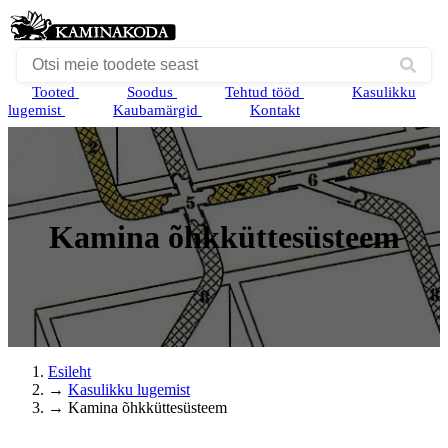
Tooted
Soodus
Tehtud tööd
Kasulikku
lugemist
Kaubamärgid
Kontakt
Kamina õhkküttesüsteem
Esileht
→
Kasulikku lugemist
→
Kamina õhkküttesüsteem