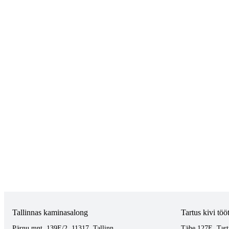
Tallinnas kaminasalong
Tartus kivi töö
Pärnu mnt. 139E/2, 11317, Tallinn
Tähe 127E, Tart