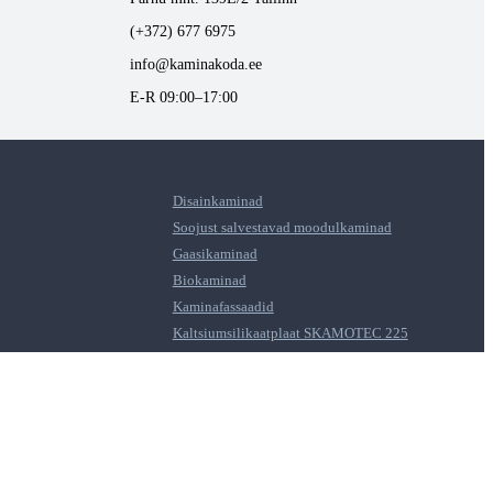
(+372) 677 6975
info@kaminakoda.ee
E-R 09:00–17:00
Disainkaminad
Soojust salvestavad moodulkaminad
Gaasikaminad
Biokaminad
Kaminafassaadid
Kaltsiumsilikaatplaat SKAMOTEC 225
did
Graniit, marmor ja presskivi
Ühendustorud
Paigaldustarvikud
Kamina Hooldusvahendid
Tulesüütajad