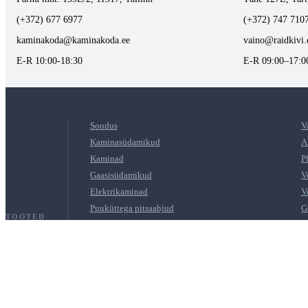
(+372) 677 6977
(+372) 747 710
kaminakoda@kaminakoda.ee
vaino@raidkivi.
E-R 10:00-18:30
E-R 09:00–17:0
Soodus
V
Kaminasüdamikud
A
Kaminad
P
Gaasisüdamikud
V
Elektrikaminad
V
Puuküttega pitsaahjud
G
TOOTED
Soojust salvestavad materjalid
S
Õhkküttesüsteem
P
Ahju- ja kaminauksed
P
Paigaldussegud ja Krohvid
K
Korstnapühkija töövahendid
K
Aksessuaarid
L