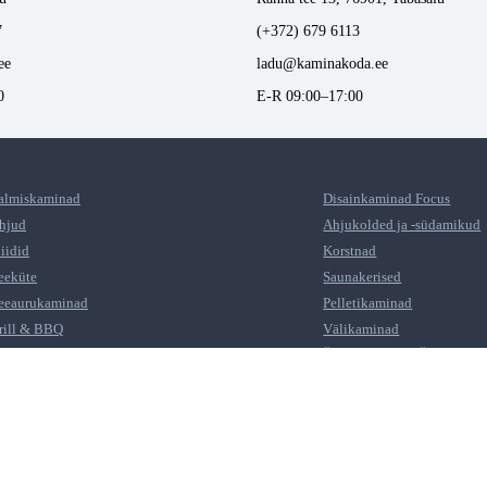
7
(+372) 679 6113
ee
ladu@kaminakoda.ee
0
E-R 09:00–17:00
almiskaminad
Disainkaminad Focus
hjud
Ahjukolded ja -südamikud
liidid
Korstnad
eeküte
Saunakerised
eeaurukaminad
Pelletikaminad
rill & BBQ
Välikaminad
oojamüürimoodulid CMA
Šamott-Tellis ja Šamottplaa
õlemisõhukanal
Ahjupotid HEIN
liidiplaadid, pliidiraud
Õhurestid
aminaesine kaitseplekk, kaitseklaas, kaitseekraan
Kaminariistad ja puukorvid
uumakindel värv
Tulekindel tihendinöör
eiunurk