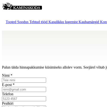
Tooted
Soodus
Tehtud tööd
Kasulikku lugemist
Kaubamärgid
Kon
Palun täida hinnapakkumise küsimiseks allolev vorm. Seejärel võtab j
Nimi *
E-post *
Telefon
Pealkiri