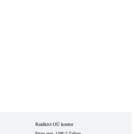
Raidkivi OÜ kontor
Pärnu mnt. 139E/2 Tallinn