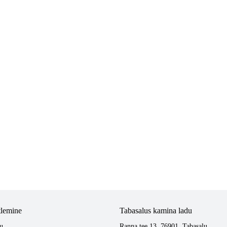
tlemine
Tabasalus kamina ladu
u
Ranna tee 13, 76901, Tabasalu